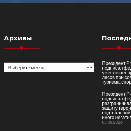
Архивы
Послед
Архивы
Президент Р
подписал фе
ужесточает 
лесов при со
туризма, спор
Президент Р
подписал фе
разграничив
защиту терри
подтоплений,
иного негати
05.08.2026