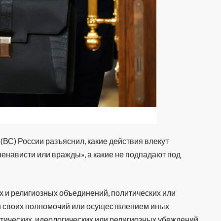
(ВС) России разъяснил, какие действия влекут
ненависти или вражды», а какие не подпадают под
х и религиозных объединений, политических или
и своих полномочий или осуществлением иных
итических, идеологических или религиозных убеждений,