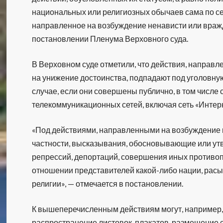
национальных или религиозных обычаев сама по се
направленное на возбуждение ненависти или вражд
постановлении Пленума Верховного суда.
В Верховном суде отметили, что действия, направ
на унижение достоинства, подпадают под уголовную
случае, если они совершены публично, в том числ
телекоммуникационных сетей, включая сеть «Интерн
«Под действиями, направленными на возбуждение н
частности, высказывания, обосновывающие или у
репрессий, депортаций, совершения иных противоп
отношении представителей какой-либо нации, расы
религии», — отмечается в постановлении.
К вышеперечисленным действиям могут, например, 
распространение листовок, плакатов, размещение