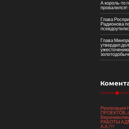
А король-то 
провалился!
Глава Роспр
Радионова по
псевдоутили
Глава Минпр
утвердил до
ужесточению
золотодобыч
Комент
Реализаци
ПРОЕКТОВ, а 
Верхневолж
РАБОТЫ АД
А.А.???