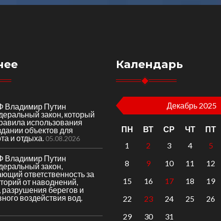
нее
Календарь
Декабрь 2025
Ф Владимир Путин
деральный закон, который
правила использования
ПН
ВТ
СР
ЧТ
ПТ
здании объектов для
та и отдыха.
05.08.2026
1
2
3
4
5
Ф Владимир Путин
8
9
10
11
12
деральный закон,
ающий ответственность за
15
16
17
18
19
торий от наводнений,
 разрушения берегов и
вного воздействия вод.
22
23
24
25
26
29
30
31