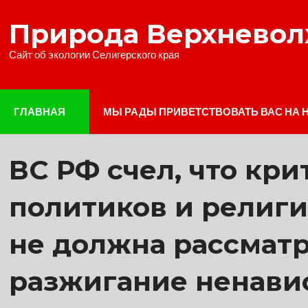
Наверх
Природа Верхнево
Сайт об экологии Селигерского края
ГЛАВНАЯ
МЫ РАДЫ ПРИВЕТСТВОВАТЬ ВАС НА 
ВС РФ счел, что кр
политиков и религ
не должна рассматр
разжигание ненави