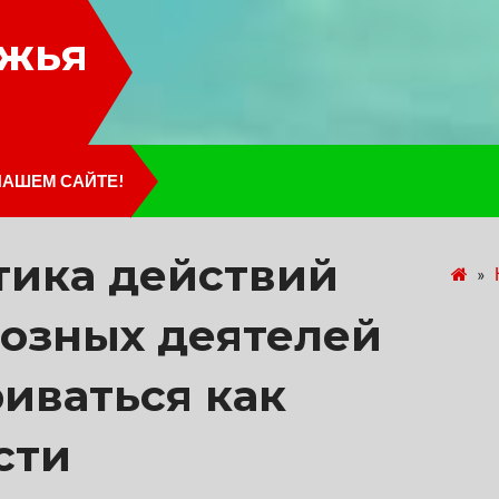
лжья
НАШЕМ САЙТЕ!
итика действий
»
иозных деятелей
иваться как
сти