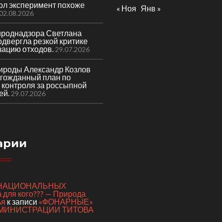
гол эксперимент похоже
« Ноя
Янв »
02.08.2026
ироднадзора Светлана
двергла резкой критике
зацию отходов.
29.07.2026
ироды Александр Козлов
лгожданный план по
 контроля за россыпной
ей.
29.07.2026
арии
я НАЦИОНАЛЬНЫХ
для кого??? — Природа
ья
к записи
«ФОНАРНЫЕ»
МИНИСТРАЦИИ ТИТОВА