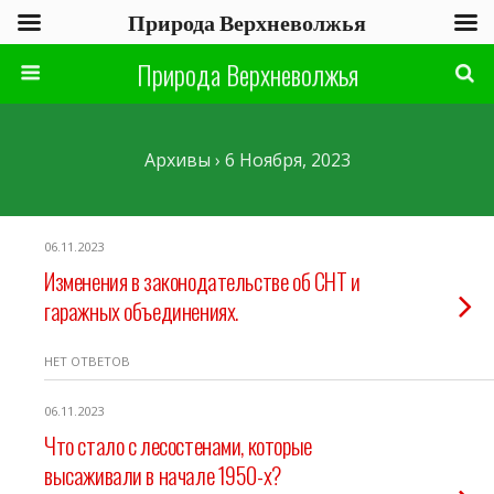
Природа Верхневолжья
Природа Верхневолжья
Архивы › 6 Ноября, 2023
06.11.2023
Изменения в законодательстве об СНТ и
гаражных объединениях.
НЕТ ОТВЕТОВ
06.11.2023
Что стало с лесостенами, которые
высаживали в начале 1950-х?