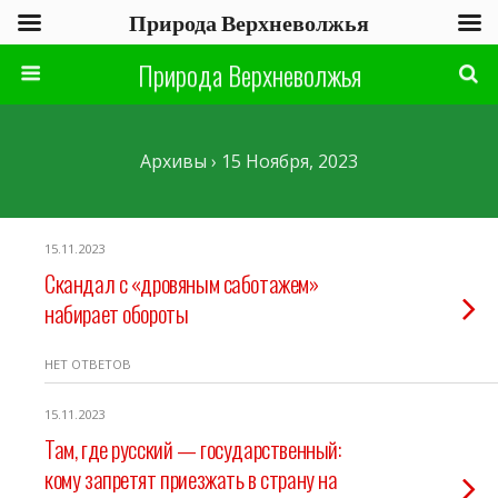
Природа Верхневолжья
Природа Верхневолжья
Архивы › 15 Ноября, 2023
15.11.2023
Скандал с «дровяным саботажем»
набирает обороты
НЕТ ОТВЕТОВ
15.11.2023
Там, где русский — государственный:
кому запретят приезжать в страну на