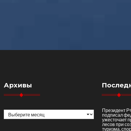
Архивы
Послед
Архивы
Президент Р
подписал фе
ужесточает 
лесов при со
туризма, спор