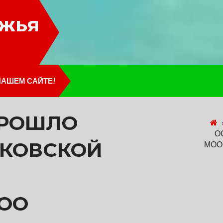
лжья
НАШЕМ САЙТЕ!
 ПРОШЛО
О
ШКОВСКОЙ
МОО
ОО