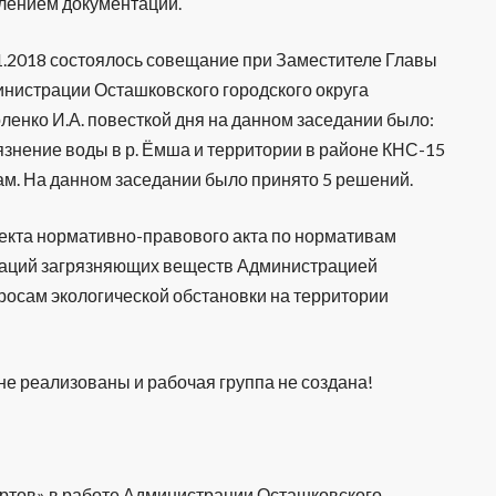
лением документации.
1.2018 состоялось совещание при Заместителе Главы
нистрации Осташковского городского округа
ленко И.А. повесткой дня на данном заседании было:
язнение воды в р. Ёмша и территории в районе КНС-15
ам. На данном заседании было принято 5 решений.
екта нормативно-правового акта по нормативам
траций загрязняющих веществ Администрацией
росам экологической обстановки на территории
е реализованы и рабочая группа не создана!
артов» в работе Администрации Осташковского