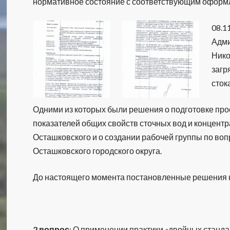
нормативное состояние с соответствующим оформ
08.1
Адми
Нико
загр
сток
Одними из которых были решения о подготовке про
показателей общих свойств сточных вод и концен
Осташковского и о создании рабочей группы по воп
Осташковского городского округа.
До настоящего момента постановленные решения н
2 вопрос
: О применении практики «двойных станд