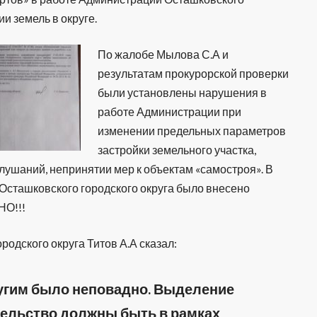
и земель в округе.
По жалобе Мылова С.А и
результатам прокурорской проверки
были установлены нарушения в
работе Администрации при
изменении предельных параметров
застройки земельного участка,
ушаний, непринятии мер к объектам «самостроя». В
 Осташковского городского округа было внесено
НО!!!
родского округа Титов А.А сказал:
угим было неповадно. Выделение
тельство должны быть в рамках