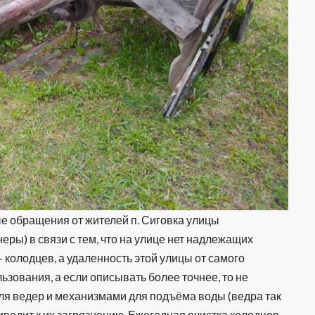
е обращения от жителей п. Сиговка улицы
еры) в связи с тем, что на улице нет надлежащих
колодцев, а удаленность этой улицы от самого
ьзования, а если описывать более точнее, то не
ля ведер и механизмами для подъёма воды (ведра так
риводит к их загрязнению. Ежегодная очистка колодцев