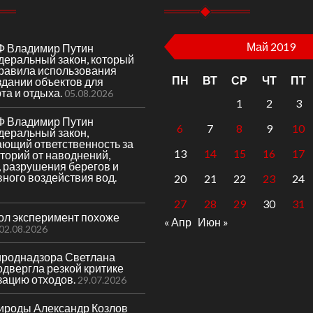
Май 2019
Ф Владимир Путин
деральный закон, который
правила использования
ПН
ВТ
СР
ЧТ
ПТ
здании объектов для
та и отдыха.
05.08.2026
1
2
3
Ф Владимир Путин
6
7
8
9
10
деральный закон,
ающий ответственность за
13
14
15
16
17
торий от наводнений,
 разрушения берегов и
вного воздействия вод.
20
21
22
23
24
27
28
29
30
31
гол эксперимент похоже
« Апр
Июн »
02.08.2026
ироднадзора Светлана
двергла резкой критике
зацию отходов.
29.07.2026
ироды Александр Козлов