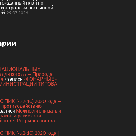
лгожданный план по
 контроля за россыпной
ей.
29.07.2026
арии
я НАЦИОНАЛЬНЫХ
для кого??? — Природа
ья
к записи
«ФОНАРНЫЕ»
МИНИСТРАЦИИ ТИТОВА
 ПИК. № 2(10) 2020 года —
о противодействию
 записи
Можно ли снимать и
раконьерские сети.
 ответ Росрыболовства
ПИК. № 2(10) 2020 года |