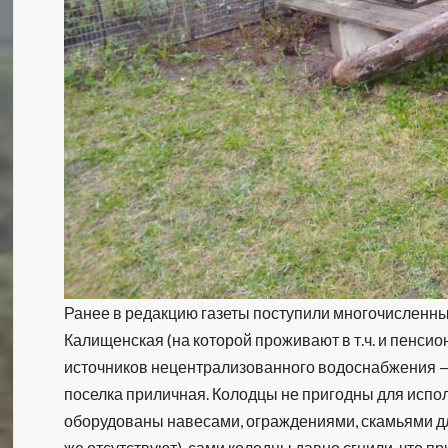
Ранее в редакцию газеты поступили многочисленны
Калищенская (на которой проживают в т.ч. и пенсион
источников нецентрализованного водоснабжения — 
поселка приличная. Колодцы не пригодны для испол
оборудованы навесами, ограждениями, скамьями д
же отсутствуют), сами колодцы давно сгнили, что п