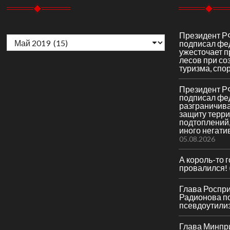
Архивы
Президент Р
подписал фе
ужесточает 
лесов при со
туризма, спор
Президент Р
подписал фе
разграничив
защиту терри
подтоплений,
иного негати
05.08.2026
А король-то 
провалился!
Глава Роспр
Радионова по
псевдоутили
Глава Минпр