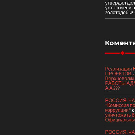
утвердил до
ужесточению
золотодобыч
Комент
Реализаци
ПРОЕКТОВ, а 
Верхневолж
РАБОТЫ АД
А.А.???
РОССИЯ. ЧАС
"Комиссия п
коррупции"
к
уничтожать б
Официальный
РОССИЯ. ЧАС 