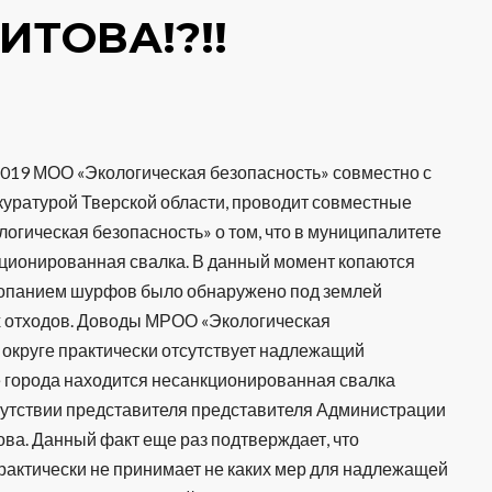
ИТОВА!?!!
.2019 МОО «Экологическая безопасность» совместно с
уратурой Тверской области, проводит совместные
гическая безопасность» о том, что в муниципалитете
кционированная свалка. В данный момент копаются
Копанием шурфов было обнаружено под землей
х отходов. Доводы МРОО «Экологическая
м округе практически отсутствует надлежащий
е города находится несанкционированная свалка
исутствии представителя представителя Администрации
ова. Данный факт еще раз подтверждает, что
рактически не принимает не каких мер для надлежащей