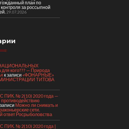
лгожданный план по
 контроля за россыпной
ей.
29.07.2026
арии
я НАЦИОНАЛЬНЫХ
для кого??? — Природа
ья
к записи
«ФОНАРНЫЕ»
МИНИСТРАЦИИ ТИТОВА
 ПИК. № 2(10) 2020 года —
о противодействию
 записи
Можно ли снимать и
раконьерские сети.
 ответ Росрыболовства
ПИК. № 2(10) 2020 года |