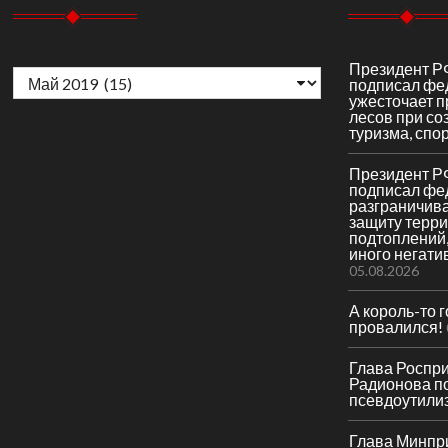
Архивы
Президент Р
подписал фе
ужесточает 
лесов при со
туризма, спор
Президент Р
подписал фе
разграничив
защиту терри
подтоплений,
иного негати
05.08.2026
А король-то 
провалился!
Глава Роспр
Радионова по
псевдоутили
Глава Минпр