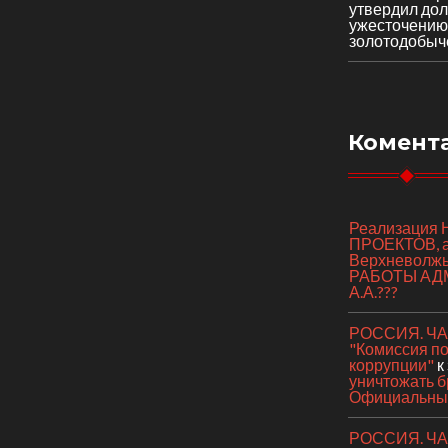
утвердил до
ужесточению
золотодобыч
Комент
Реализаци
ПРОЕКТОВ, а 
Верхневолж
РАБОТЫ АД
А.А.???
РОССИЯ. ЧАС
"Комиссия п
коррупции"
к
уничтожать б
Официальный
РОССИЯ. ЧАС 