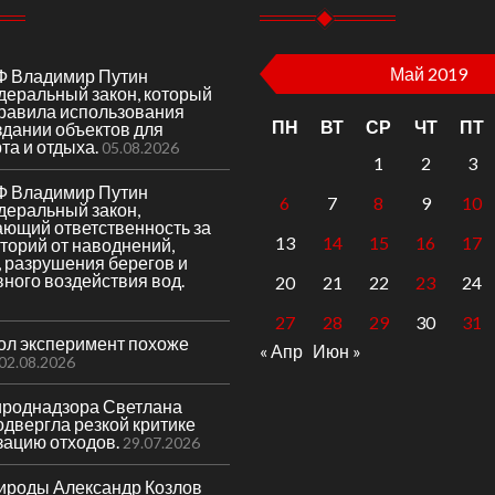
Май 2019
Ф Владимир Путин
деральный закон, который
правила использования
ПН
ВТ
СР
ЧТ
ПТ
здании объектов для
та и отдыха.
05.08.2026
1
2
3
Ф Владимир Путин
6
7
8
9
10
деральный закон,
ающий ответственность за
13
14
15
16
17
торий от наводнений,
 разрушения берегов и
вного воздействия вод.
20
21
22
23
24
27
28
29
30
31
гол эксперимент похоже
« Апр
Июн »
02.08.2026
ироднадзора Светлана
двергла резкой критике
зацию отходов.
29.07.2026
ироды Александр Козлов