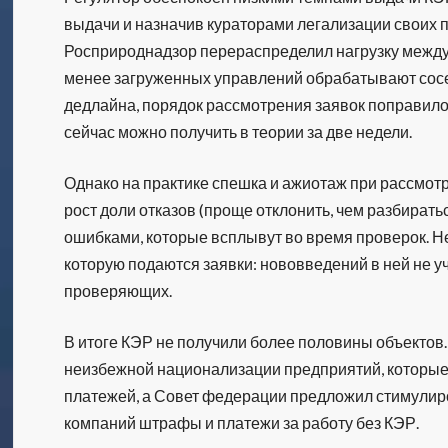
выдачи и назначив кураторами легализации своих 
Росприроднадзор перераспределил нагрузку межд
менее загруженных управлений обрабатывают соседс
дедлайна, порядок рассмотрения заявок поправил
сейчас можно получить в теории за две недели.
Однако на практике спешка и ажиотаж при рассмот
рост доли отказов (проще отклонить, чем разбират
ошибками, которые всплывут во время проверок. Н
которую подаются заявки: нововведений в ней не учл
проверяющих.
В итоге КЭР не получили более половины объектов.
неизбежной национализации предприятий, которые 
платежей, а Совет федерации предложил стимулиро
компаний штрафы и платежи за работу без КЭР.