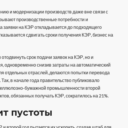
ению и модернизации производств даже вне связи с
крывают производственные потребности и
ча заявки на КЭР откладывается до подходящего
тказывается сдвигать сроки получения КЭР, бизнес на
 отодвинуть срок подачи заявок на КЭР, но и
я, одновременно снизив затраты на автоматический
ля отдельных отраслей, делаются попытки перевода
 Так, в начале года правительство публиковало
ти целлюлозно-бумажной промышленности второй
ктов, обязанных получать КЭР, сократилось на 21%.
ит пустоты
и второй год пытается их ускорить, создав штаб для