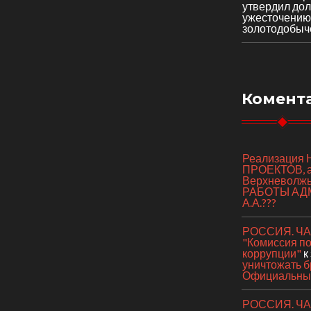
утвердил до
ужесточению
золотодобыч
Комент
Реализаци
ПРОЕКТОВ, а 
Верхневолж
РАБОТЫ АД
А.А.???
РОССИЯ. ЧАС
"Комиссия п
коррупции"
к
уничтожать б
Официальный
РОССИЯ. ЧАС 