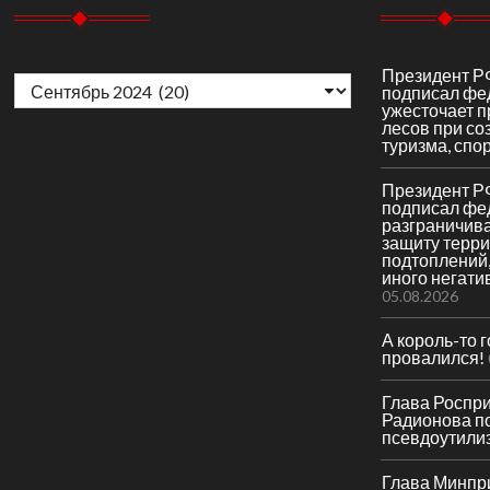
Архивы
Президент Р
подписал фе
ужесточает 
лесов при со
туризма, спор
Президент Р
подписал фе
разграничив
защиту терри
подтоплений,
иного негати
05.08.2026
А король-то 
провалился!
Глава Роспр
Радионова по
псевдоутили
Глава Минпр