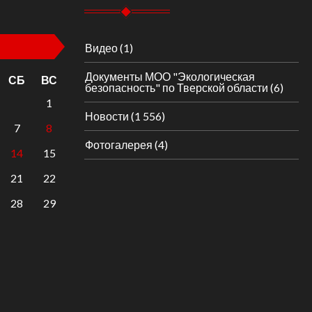
Видео
(1)
Документы МОО "Экологическая
СБ
ВС
безопасность" по Тверской области
(6)
1
Новости
(1 556)
7
8
Фотогалерея
(4)
14
15
21
22
28
29