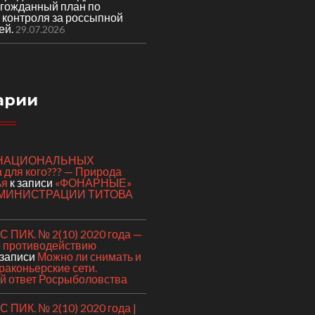
лгожданный план по
 контроля за россыпной
ей.
29.07.2026
арии
я НАЦИОНАЛЬНЫХ
для кого??? — Природа
ья
к записи
«ФОНАРНЫЕ»
МИНИСТРАЦИИ ТИТОВА
 ПИК. № 2(10) 2020 года —
о противодействию
 записи
Можно ли снимать и
раконьерские сети.
 ответ Росрыболовства
ПИК. № 2(10) 2020 года |