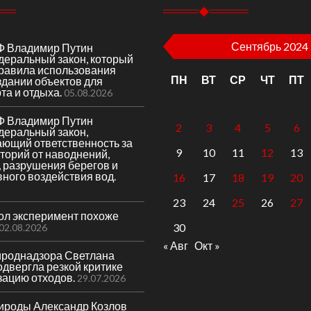
Сентябрь 2024
Ф Владимир Путин
деральный закон, который
правила использования
ПН
ВТ
СР
ЧТ
ПТ
здании объектов для
та и отдыха.
05.08.2026
Ф Владимир Путин
2
3
4
5
6
деральный закон,
ающий ответственность за
9
10
11
12
13
торий от наводнений,
 разрушения берегов и
вного воздействия вод.
16
17
18
19
20
23
24
25
26
27
гол эксперимент похоже
30
02.08.2026
« Авг
Окт »
ироднадзора Светлана
двергла резкой критике
зацию отходов.
29.07.2026
ироды Александр Козлов