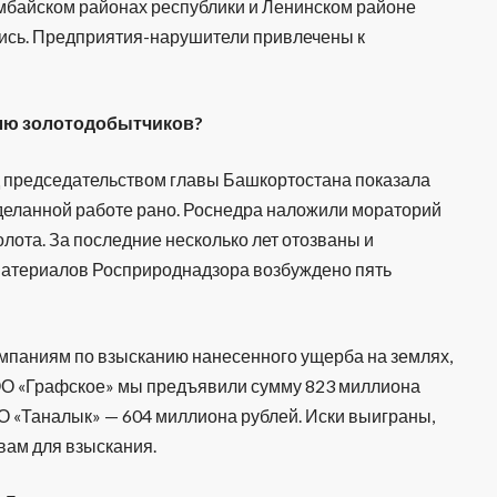
мбайском районах республики и Ленинском районе
ись. Предприятия-нарушители привлечены к
олю золотодобытчиков?
председательством главы Башкортостана показала
деланной работе рано. Роснедра наложили мораторий
лота. За последние несколько лет отозваны и
 материалов Росприроднадзора возбуждено пять
паниям по взысканию нанесенного ущерба на землях,
ОО «Графское» мы предъявили сумму 823 миллиона
О «Таналык» — 604 миллиона рублей. Иски выиграны,
ам для взыскания.