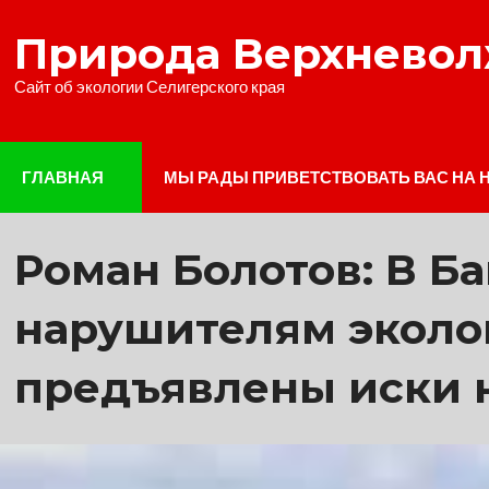
Наверх
Природа Верхнево
Сайт об экологии Селигерского края
ГЛАВНАЯ
МЫ РАДЫ ПРИВЕТСТВОВАТЬ ВАС НА 
Роман Болотов: В 
нарушителям эколо
предъявлены иски н