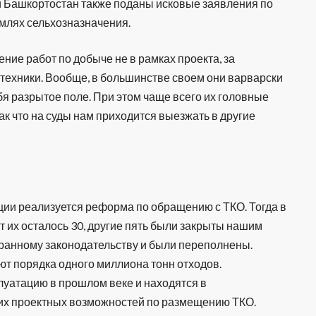
и Башкортостан также поданы исковые заявления по
млях сельхозназначения.
ие работ по добыче не в рамках проекта, за
 техники. Вообще, в большинстве своем они варварски
я разрытое поле. При этом чаще всего их головные
ак что на суды нам приходится выезжать в другие
ции реализуется реформа по обращению с ТКО. Тогда в
 их осталось 30, другие пять были закрыты нашим
хранному законодательству и были переполнены.
т порядка одного миллиона тонн отходов.
луатацию в прошлом веке и находятся в
оих проектных возможностей по размещению ТКО.