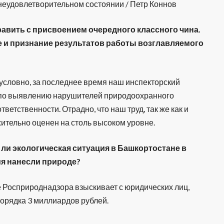
неудовлетворительном состоянии / Петр Коннов
равить с присвоением очередного классного чина.
е и признание результатов работы возглавляемого
зусловно, за последнее время наш инспекторский
 по выявлению нарушителей природоохранного
тветственности. Отрадно, что наш труд, так же как и
ительно оценен на столь высоком уровне.
 ли экологическая ситуация в Башкортостане в
ия нанесли природе?
 Росприроднадзора взыскивает с юридических лиц,
орядка 3 миллиардов рублей.