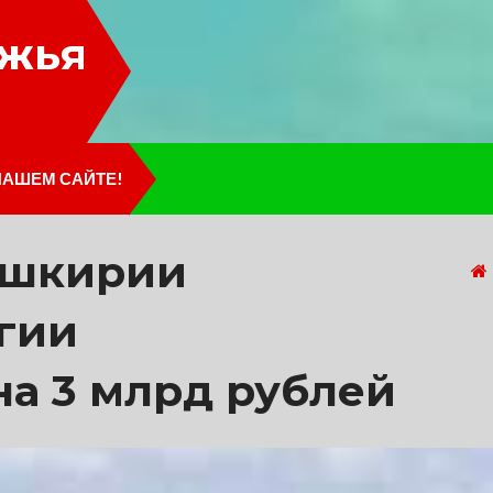
лжья
НАШЕМ САЙТЕ!
Башкирии
гии
а 3 млрд рублей