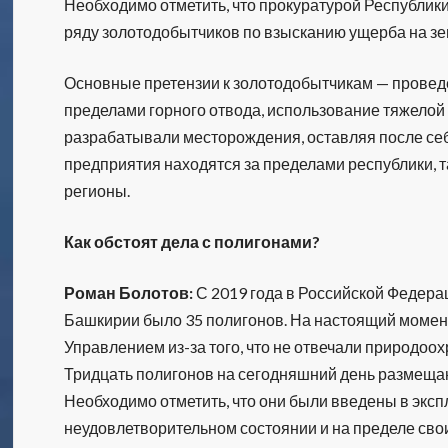
Необходимо отметить, что прокуратурой Республик
ряду золотодобытчиков по взысканию ущерба на зе
Основные претензии к золотодобытчикам — проведен
пределами горного отвода, использование тяжелой
разрабатывали месторождения, оставляя после себ
предприятия находятся за пределами республики, т
регионы.
Как обстоят дела с полигонами?
Роман Болотов:
С 2019 года в Российской Федера
Башкирии было 35 полигонов. На настоящий момент
Управлением из-за того, что не отвечали природоо
Тридцать полигонов на сегодняшний день размещаю
Необходимо отметить, что они были введены в эксп
неудовлетворительном состоянии и на пределе св