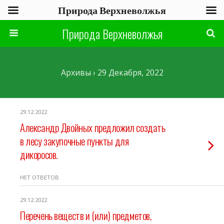
Природа Верхневолжья
Природа Верхневолжья
Архивы › 29 Декабря, 2022
29.12.2022
Александр Двойных предложил создать
в лесу закупочные пункты для
дикоросов.
НЕТ ОТВЕТОВ
29.12.2022
Перечень веществ и (или) предметов,