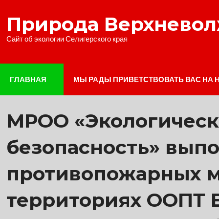
Наверх
Природа Верхнево
Сайт об экологии Селигерского края
ГЛАВНАЯ
МЫ РАДЫ ПРИВЕТСТВОВАТЬ ВАС НА 
МРОО «Экологическ
безопасность» выпо
противопожарных м
территориях ООПТ 