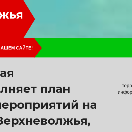
лжья
НАШЕМ САЙТЕ!
ая
лняет план
терр
инфор
ероприятий на
Верхневолжья,