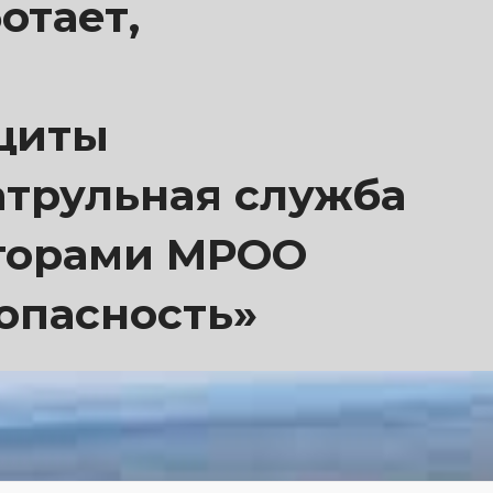
отает,
щиты
атрульная служба
торами МРОО
опасность»