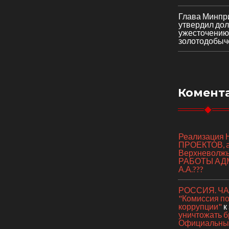
Глава Минпр
утвердил до
ужесточению
золотодобыч
Комент
Реализаци
ПРОЕКТОВ, а 
Верхневолж
РАБОТЫ АД
А.А.???
РОССИЯ. ЧАС
"Комиссия п
коррупции"
к
уничтожать б
Официальный