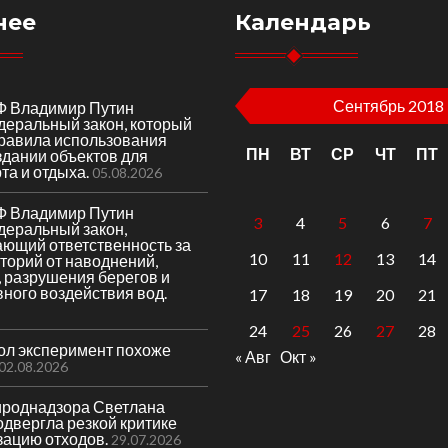
нее
Календарь
Сентябрь 2018
Ф Владимир Путин
деральный закон, который
правила использования
ПН
ВТ
СР
ЧТ
ПТ
здании объектов для
та и отдыха.
05.08.2026
Ф Владимир Путин
3
4
5
6
7
деральный закон,
ающий ответственность за
10
11
12
13
14
торий от наводнений,
 разрушения берегов и
вного воздействия вод.
17
18
19
20
21
24
25
26
27
28
гол эксперимент похоже
« Авг
Окт »
02.08.2026
ироднадзора Светлана
двергла резкой критике
зацию отходов.
29.07.2026