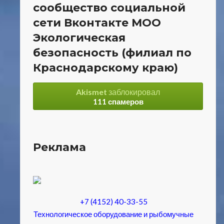
сообщество социальной
сети Вконтакте МОО
Экологическая
безопасность (филиал по
Краснодарскому краю)
Akismet
заблокировал
111 спамеров
Реклама
+7 (4152) 40-33-55
Технологическое оборудование и рыбомучные