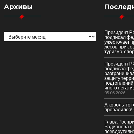
Архивы
Послед
Архивы
Президент Р
подписал фе
ужесточает 
лесов при со
туризма, спор
Президент Р
подписал фе
разграничив
защиту терри
подтоплений,
иного негати
05.08.2026
А король-то 
провалился!
Глава Роспр
Радионова по
псевдоутили