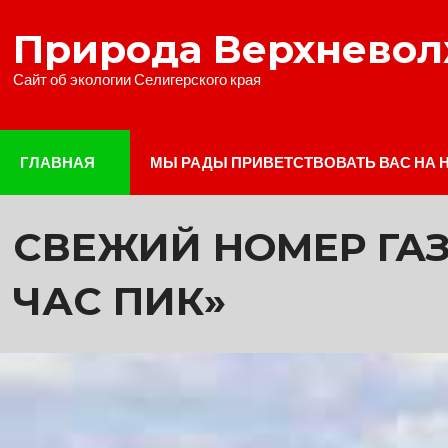
Наверх
Природа Верхнево
Сайт об экологии Селигерского края
ГЛАВНАЯ
МЫ РАДЫ ПРИВЕТСТВОВАТЬ ВАС НА 
СВЕЖИЙ НОМЕР ГАЗ
ЧАС ПИК»