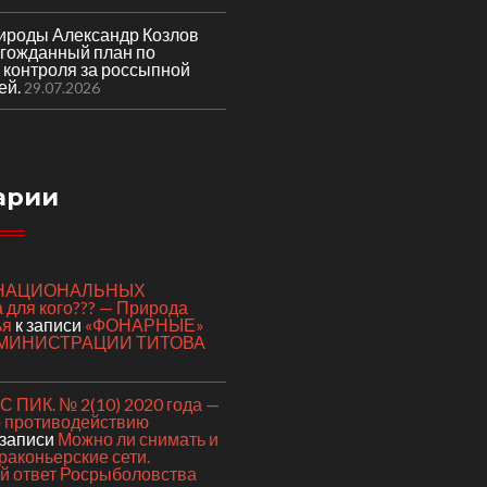
ироды Александр Козлов
лгожданный план по
 контроля за россыпной
ей.
29.07.2026
арии
я НАЦИОНАЛЬНЫХ
для кого??? — Природа
ья
к записи
«ФОНАРНЫЕ»
МИНИСТРАЦИИ ТИТОВА
 ПИК. № 2(10) 2020 года —
о противодействию
 записи
Можно ли снимать и
раконьерские сети.
 ответ Росрыболовства