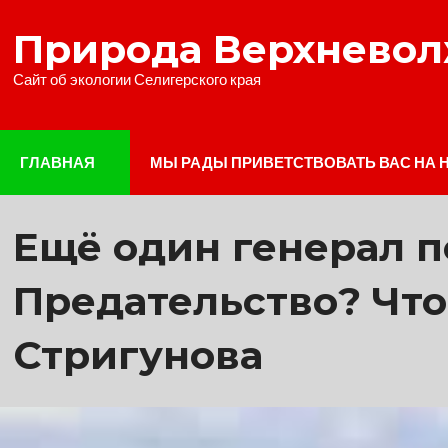
Наверх
Природа Верхнево
Сайт об экологии Селигерского края
ГЛАВНАЯ
МЫ РАДЫ ПРИВЕТСТВОВАТЬ ВАС НА 
Ещё один генерал п
Предательство? Что
Стригунова