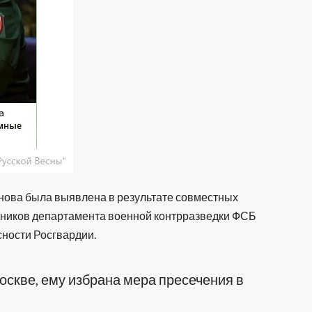
унова была выявлена в результате совместных
дников департамента военной контрразведки ФСБ
сности Росгвардии.
оскве, ему избрана мера пресечения в