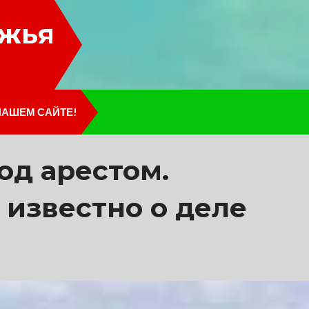
лжья
НАШЕМ САЙТЕ!
од арестом.
 известно о деле