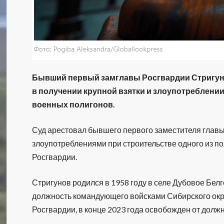
Бывший первый замглавы Росгвардии Стригуно
в получении крупной взятки и злоупотреблени
военных полигонов.
Суд арестовал бывшего первого заместителя главы
злоупотреблениями при строительстве одного из п
Росгвардии.
Стригунов родился в 1958 году в селе Дубовое Белг
должность командующего войсками Сибирского окру
Росгвардии, в конце 2023 года освобожден от должн