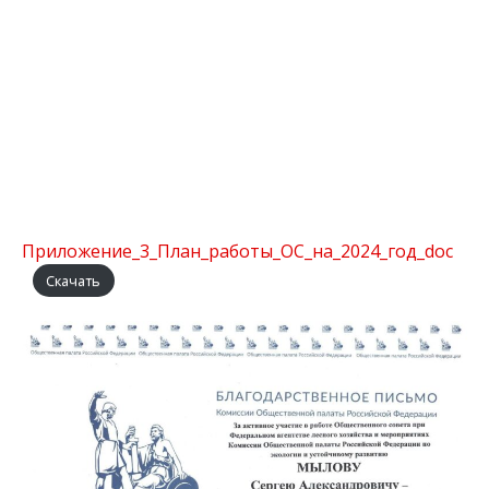
Приложение_3_План_работы_ОС_на_2024_год_doc
Скачать