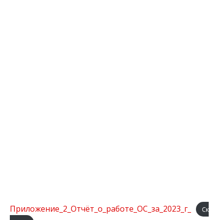
Приложение_2_Отчёт_о_работе_ОС_за_2023_г_
Ск