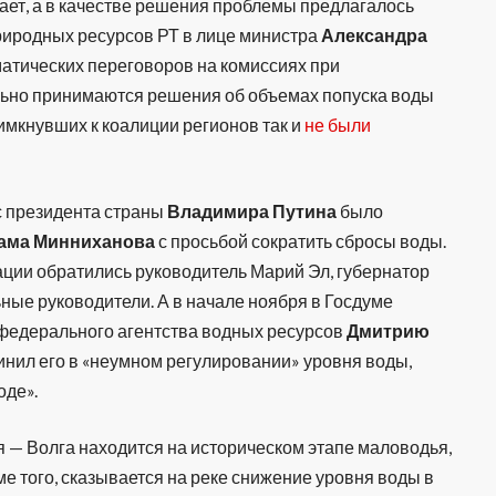
ает, а в качестве решения проблемы предлагалось
природных ресурсов РТ в лице министра
Александра
атических переговоров на комиссиях при
льно принимаются решения об объемах попуска воды
римкнувших к коалиции регионов так и
не были
с президента страны
Владимира Путина
было
ама
Минниханова
с просьбой сократить сбросы воды.
ции обратились руководитель Марий Эл, губернатор
ные руководители. А в начале ноября в Госдуме
федерального агентства водных ресурсов
Дмитрию
нил его в «неумном регулировании» уровня воды,
оде».
я — Волга находится на историческом этапе маловодья,
ме того, сказывается на реке снижение уровня воды в