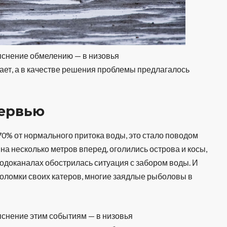
яснение обмелению — в низовья
ает, а в качестве решения проблемы предлагалось
тервью
 70% от нормального притока воды, это стало поводом
на несколько метров вперед, оголились острова и косы,
 водоканалах обострилась ситуация с забором воды. И
поломки своих катеров, многие заядлые рыболовы в
яснение этим событиям — в низовья