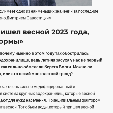
ду имеет одно из наименьших значений за последние
лено Дмитрием Савостицким
ишел весной 2023 года,
нормы»
почему именно в этом году так обострилась
дохранилище, ведь летняя засуха у нас не первый
, как сильно обмелели берега Волги
. Можно ли
а, или это некий многолетний тренд?
но как очень сильно модифицированный и
я система крупных водохранилищ, которые весной
отдают для нужд населения. Принципиальным фактором
ит весной. Тот объем воды, который пришел весной