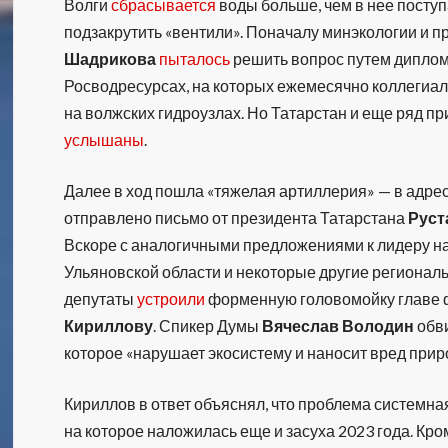
Волги
сбрасывается
воды больше, чем в нее поступ
подзакрутить «вентили». Поначалу минэкологии и 
Шадрикова
пыталось
решить вопрос путем диплом
Росводресурсах, на которых ежемесячно коллегиа
на волжских гидроузлах. Но Татарстан и еще ряд п
услышаны
.
Далее в ход пошла «тяжелая артиллерия» — в адре
отправлено письмо от президента Татарстана
Руст
Вскоре с аналогичными предложениями к лидеру на
Ульяновской области и некоторые другие региональ
депутаты
устроили
форменную головомойку главе 
Кириллову
. Спикер Думы
Вячеслав Володин
обви
которое «нарушает экосистему и наносит вред прир
Кириллов в ответ объяснял, что проблема системна
на которое наложилась еще и засуха 2023 года. Кро