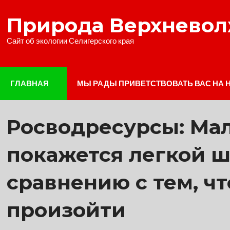
Наверх
Природа Верхнево
Сайт об экологии Селигерского края
ГЛАВНАЯ
МЫ РАДЫ ПРИВЕТСТВОВАТЬ ВАС НА 
Росводресурсы: Ма
покажется легкой 
сравнению с тем, ч
произойти