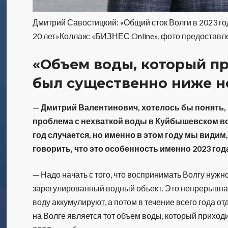
Дмитрий Савостицкий: «Общий сток Волги в 2023 го
20 лет»Коллаж: «БИЗНЕС Online», фото предостав
«Объем воды, который пр
был существенно ниже 
— Дмитрий Валентинович, хотелось бы понять, 
проблема с нехваткой воды в Куйбышевском во
год случается, но именно
в этом году мы видим
говорить, что это особенность именно 2023 год
— Надо начать с того, что воспринимать Волгу нуж
зарегулированный водный объект. Это непрерывна
воду аккумулируют, а потом в течение всего года 
на Волге является тот объем воды, который приход