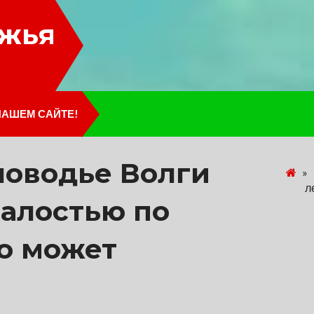
лжья
НАШЕМ САЙТЕ!
ловодье Волги
»
л
шалостью по
то может