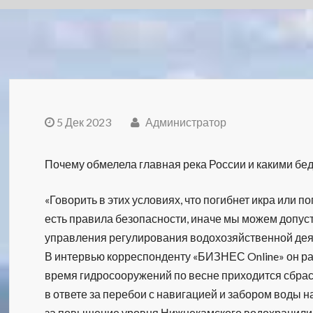
5 Дек 2023
Администратор
Почему обмелела главная река России и какими бе
«Говорить в этих условиях, что погибнет икра или по
есть правила безопасности, иначе мы можем допуст
управления регулирования водохозяйственной дея
В интервью корреспонденту «БИЗНЕС Online» он ра
время гидросооружений по весне приходится сбра
в ответе за перебои с навигацией и забором воды н
за повышение уровня Нижнекамского водохранили