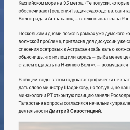
Каспийском море на 3,5 метра. «Те попуски, которы
обеспечивают [решения] задач судоходства, санит
Волгограда и Астрахани», — втолковывал глава Ро
Несколькими днями позже в рамках уже думского к
волжской проблеме, пригласив для дискуссии уже с
спасения осетровых в Астрахани забывать о волжск
объяснишь, что их лещ или карась — рыба менее цен
станем отдавать на Нижнюю Волгу», — возмущался 
В общем, воды в этом году катастрофически не хва
дать слово министру Шадрикову, но тот, увы, не н
минэкологии РТ открытую позицию заняли Росводре
Татарстана вопросы согласился начальник управл
деятельности
Дмитрий Савостицкий
.