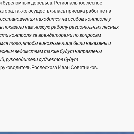
 и буреломных деревьев. Региональное лесное
атора, также осуществлялась приемка работ не на
осстановления находится на особом контроле у
в показали нам низкую работу региональных лесных
асти контроля за арендаторами по вопросам
мся того, чтобы виновные лица были наказаны и
лесным ведомствам также будут направлены
й, руководители субъектов будут
 руководитель Рослесхоза Иван Советников.