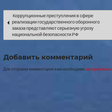
Навигация
Коррупционные преступления в сфере
реализации государственного оборонного
по
заказа представляют серьезную угрозу
национальной безопасности РФ
записи
Добавить комментарий
Для отправки комментария вам необходимо
авторизовать