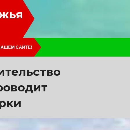
лжья
НАШЕМ САЙТЕ!
ительство
роводит
рки