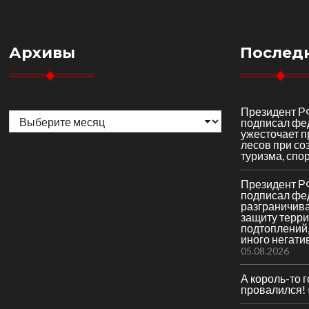
Архивы
Послед
Архивы
Президент Р
подписал фе
ужесточает 
лесов при со
туризма, спор
Президент Р
подписал фе
разграничив
защиту терри
подтоплений,
иного негати
05.08.2026
А король-то 
провалился!