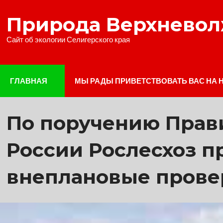
Наверх
Природа Верхнево
Сайт об экологии Селигерского края
ГЛАВНАЯ
МЫ РАДЫ ПРИВЕТСТВОВАТЬ ВАС НА 
По поручению Прав
России Рослесхоз п
внеплановые прове