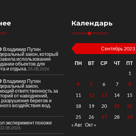
нее
Календарь
Сентябрь 2023
Ф Владимир Путин
деральный закон, который
правила использования
ПН
ВТ
СР
ЧТ
ПТ
здании объектов для
та и отдыха.
05.08.2026
1
Ф Владимир Путин
4
5
6
7
8
деральный закон,
ающий ответственность за
11
12
13
14
15
торий от наводнений,
 разрушения берегов и
вного воздействия вод.
18
19
20
21
22
25
26
27
28
29
гол эксперимент похоже
« Авг
Окт »
02.08.2026