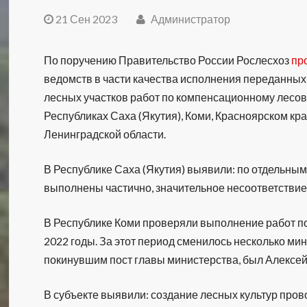
21 Сен 2023
Администратор
По поручению Правительство России Рослесхоз
пр
ведомств в части качества исполнения переданны
лесных участков работ по компенсационному лесо
Республиках Саха (Якутия), Коми, Красноярском кра
Ленинградской области.
В Республике Саха (Якутия) выявили: по отдельным
выполнены частично, значительное несоответстви
В Республике Коми проверяли выполнение работ п
2022 годы. За этот период сменилось несколько ми
покинувшим пост главы министерства, был Алексей
В субъекте выявили: создание лесных культур пров