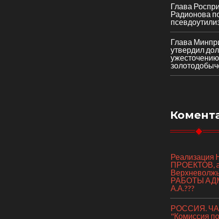
Глава Роспр
Радионова по
псевдоутили
Глава Минпр
утвердил до
ужесточению
золотодобыч
Комент
Реализаци
ПРОЕКТОВ, а 
Верхневолж
РАБОТЫ АД
А.А.???
РОССИЯ. ЧАС
"Комиссия п