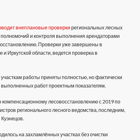
оводит внеплановые проверки
региональных лесных
х полномочий и контроля выполнения арендаторами
восстановлению. Проверки уже завершены в
е и Иркутской области, ведется проверка в
 участкам работы приняты полностью, но фактически
е выполненных работ проектным показателям.
о компенсационному лесовосстановлению с 2019 по
нистров регионального лесного ведомства, последним,
 Кузнецов.
одилось на захламлённых участках без очистки