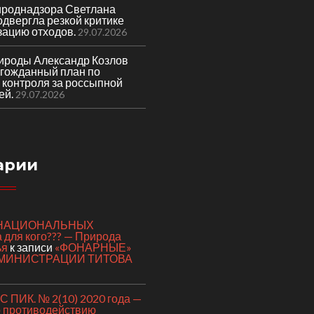
ироднадзора Светлана
двергла резкой критике
зацию отходов.
29.07.2026
ироды Александр Козлов
лгожданный план по
 контроля за россыпной
ей.
29.07.2026
арии
я НАЦИОНАЛЬНЫХ
для кого??? — Природа
ья
к записи
«ФОНАРНЫЕ»
МИНИСТРАЦИИ ТИТОВА
 ПИК. № 2(10) 2020 года —
о противодействию