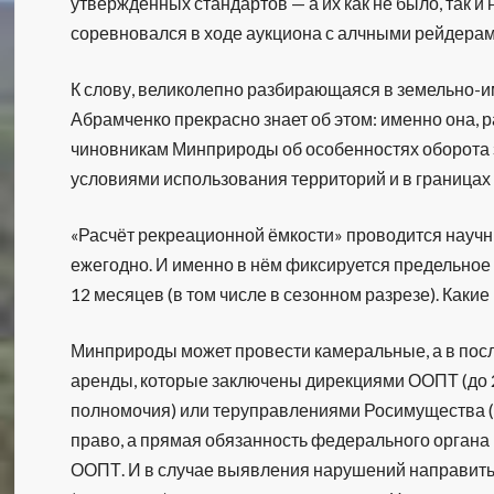
утвержденных стандартов — а их как не было, так и 
соревновался в ходе аукциона с алчными рейдерам
К слову, великолепно разбирающаяся в земельно-
Абрамченко прекрасно знает об этом: именно она, 
чиновникам Минприроды об особенностях оборота з
условиями использования территорий и в граница
«Расчёт рекреационной ёмкости» проводится науч
ежегодно. И именно в нём фиксируется предельное 
12 месяцев (в том числе в сезонном разрезе). Каки
Минприроды может провести камеральные, а в пос
аренды, которые заключены дирекциями ООПТ (до 2
полномочия) или теруправлениями Росимущества (по
право, а прямая обязанность федерального органа 
ООПТ. И в случае выявления нарушений направить 