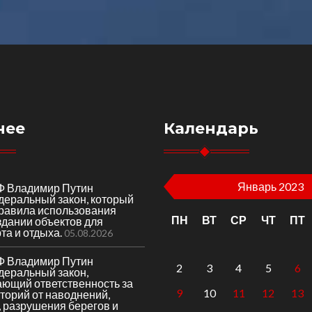
нее
Календарь
Январь 2023
Ф Владимир Путин
деральный закон, который
правила использования
ПН
ВТ
СР
ЧТ
ПТ
здании объектов для
та и отдыха.
05.08.2026
Ф Владимир Путин
2
3
4
5
6
деральный закон,
ающий ответственность за
9
10
11
12
13
торий от наводнений,
 разрушения берегов и