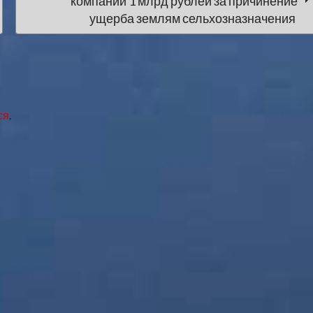
компании 1 млрд рублей за причинение
ущерба землям сельхозназначения
ся
.