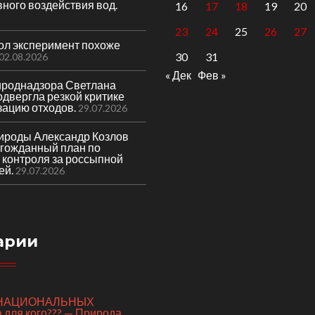
вного воздействия вод.
16
17
18
19
20
23
24
25
26
27
гол эксперимент похоже
30
31
02.08.2026
« Дек
Фев »
ироднадзора Светлана
двергла резкой критике
зацию отходов.
29.07.2026
ироды Александр Козлов
лгожданный план по
 контроля за россыпной
ей.
29.07.2026
арии
я НАЦИОНАЛЬНЫХ
для кого??? — Природа