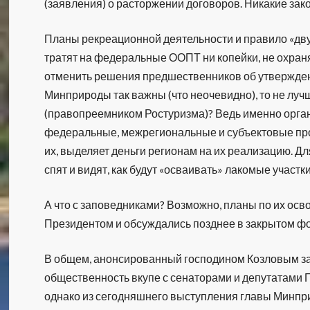
(заявления) о расторжении договоров. Никакие зак
Планы рекреационной деятельности и правило «дву
тратят на федеральные ООПТ ни копейки, не охра
отменить решения предшественников об утверждени
Минприроды так важны (что неочевидно), то не лу
(правопреемником Ростуризма)? Ведь именно орга
федеральные, межрегиональные и субъектовые про
их, выделяет деньги регионам на их реализацию. Дл
спят и видят, как будут «осваивать» лакомые участ
А что с заповедниками? Возможно, планы по их осв
Президентом и обсуждались позднее в закрытом ф
В общем, анонсированный господином Козловым з
общественность вкупе с сенаторами и депутатами Г
однако из сегодняшнего выступления главы Минпри