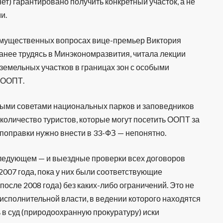
нет) гарантировано получить конкретный участок, а не
и.
имущественных вопросах вице-премьер Виктория
ранее трудясь в Минэкономразвития, читала лекции
емельных участков в границах зон с особыми
х ООПТ.
ными советами национальных парков и заповедников
количество туристов, которые могут посетить ООПТ за
е поправки нужно внести в 33-ФЗ — непонятно.
ледующем — и выездные проверки всех договоров
007 года, пока у них были соответствующие
сле 2008 года) без каких-либо ограничений. Это не
исполнительной власти, в ведении которого находятся
в суд (природоохранную прокуратуру) иски