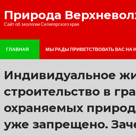
Наверх
Природа Верхнево
Сайт об экологии Селигерского края
ГЛАВНАЯ
МЫ РАДЫ ПРИВЕТСТВОВАТЬ ВАС НА 
Индивидуальное ж
строительство в гр
охраняемых природ
уже запрещено. За