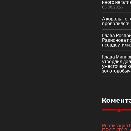
иного негати
05.08.2026
А король-то 
провалился!
Глава Роспр
Радионова по
псевдоутили
Глава Минпр
утвердил до
ужесточению
золотодобыч
Комент
Реализаци
ПРОЕКТОВ, а 