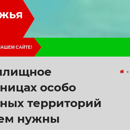
лжья
НАШЕМ САЙТЕ!
илищное
»
аницах особо
ных территорий
чем нужны