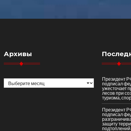
Архивы
Послед
Архивы
Президент Р
подписал фе
ужесточает 
лесов при со
туризма, спор
Президент Р
подписал фе
разграничив
защиту терри
подтоплений,