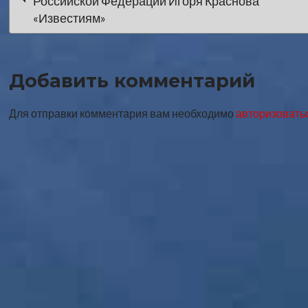
Российской Федерации Игоря Краснова
по
«Известиям»
записи
Добавить комментарий
Для отправки комментария вам необходимо
авторизовать