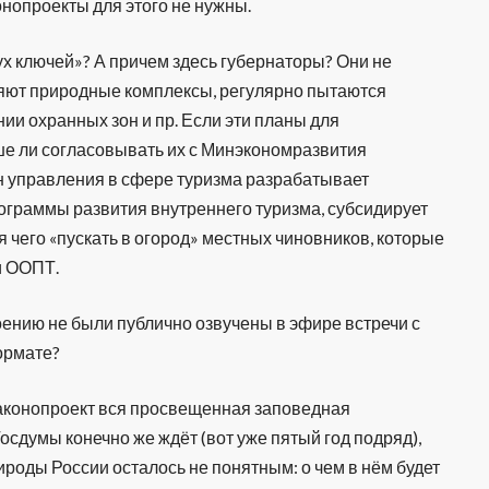
онопроекты для этого не нужны.
х ключей»? А причем здесь губернаторы? Они не
няют природные комплексы, регулярно пытаются
и охранных зон и пр. Если эти планы для
чше ли согласовывать их с Минэкономразвития
н управления в сфере туризма разрабатывает
граммы развития внутреннего туризма, субсидирует
я чего «пускать в огород» местных чиновников, которые
ки ООПТ.
оению не были публично озвучены в эфире встречи с
ормате?
аконопроект вся просвещенная заповедная
осдумы конечно же ждёт (вот уже пятый год подряд),
роды России осталось не понятным: о чем в нём будет