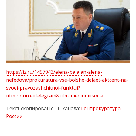
https://iz.ru/1457943/elena-balaian-alena-
nefedova/prokuratura-vse-bolshe-delaet-aktcent-na-
svoei-pravozashchitnoi-funktcii?
utm_source=telegram&utm_medium=social
Текст скопирован с ТГ-канала:
Генпрокуратура
России