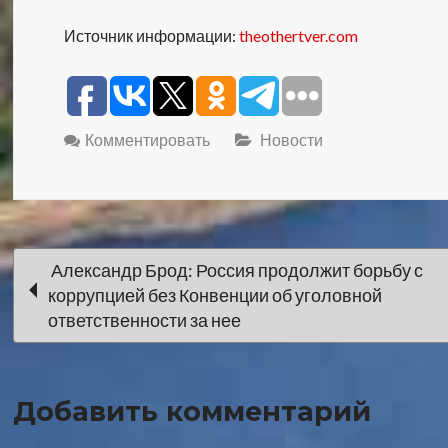
Источник информации:
theothertver.com
Комментировать
Новости
Навигация
Александр Брод: Россия продолжит борьбу с
коррупцией без Конвенции об уголовной
по
ответственности за нее
записи
Добавить комментарий