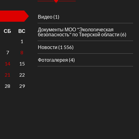
Видео
(1)
Документы МОО "Экологическая
СБ
ВС
безопасность" по Тверской области
(6)
1
Новости
(1 556)
7
8
Фотогалерея
(4)
14
15
21
22
28
29