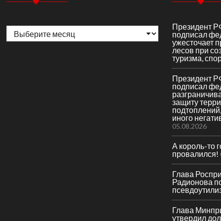
Архивы
Президент Р
подписал фе
ужесточает 
лесов при со
туризма, спор
Президент Р
подписал фе
разграничив
защиту терри
подтоплений,
иного негати
05.08.2026
А король-то 
провалился!
Глава Роспр
Радионова по
псевдоутили
Глава Минпр
утвердил до