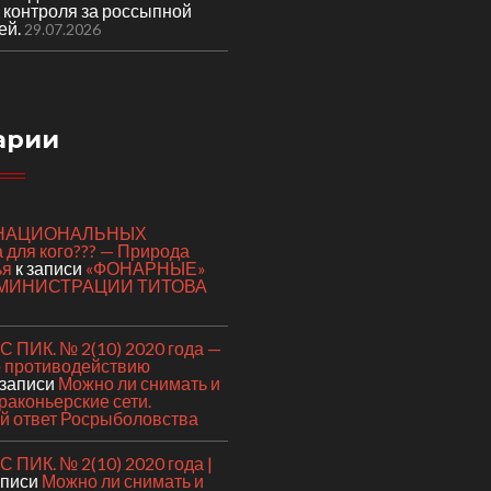
 контроля за россыпной
ей.
29.07.2026
арии
я НАЦИОНАЛЬНЫХ
для кого??? — Природа
ья
к записи
«ФОНАРНЫЕ»
МИНИСТРАЦИИ ТИТОВА
 ПИК. № 2(10) 2020 года —
о противодействию
 записи
Можно ли снимать и
раконьерские сети.
 ответ Росрыболовства
ПИК. № 2(10) 2020 года |
аписи
Можно ли снимать и