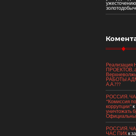
ужесточению
золотодобыч
Комент
Реализаци
ПРОЕКТОВ, а 
Верхневолж
РАБОТЫ АД
А.А.???
РОССИЯ. ЧАС
"Комиссия п
коррупции"
к
уничтожать б
Официальный
РОССИЯ. ЧАС 
ЧАС ПИК
к з