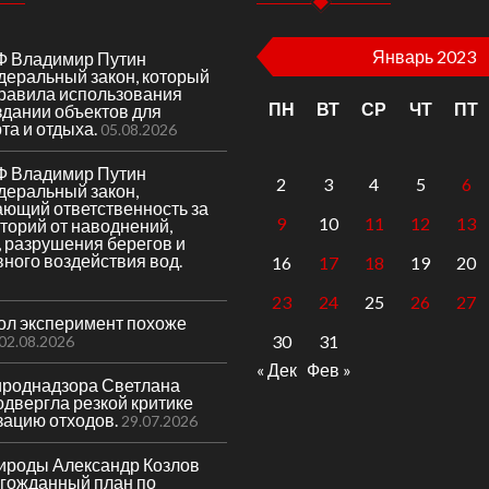
Январь 2023
Ф Владимир Путин
деральный закон, который
правила использования
ПН
ВТ
СР
ЧТ
ПТ
здании объектов для
та и отдыха.
05.08.2026
Ф Владимир Путин
2
3
4
5
6
деральный закон,
ающий ответственность за
9
10
11
12
13
торий от наводнений,
 разрушения берегов и
вного воздействия вод.
16
17
18
19
20
23
24
25
26
27
гол эксперимент похоже
30
31
02.08.2026
« Дек
Фев »
ироднадзора Светлана
двергла резкой критике
зацию отходов.
29.07.2026
ироды Александр Козлов
лгожданный план по