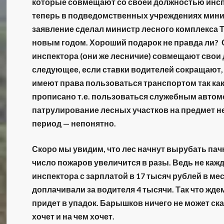
которые совмещают со своей должностью инсп
теперь в подведомственных учреждениях мини
заявление сделал министр лесного комплекса
новым годом. Хороший подарок не правда ли? 
инспектора (они же лесничие) совмещают свои 
следующее, если ставки водителей сокращают, т
имеют права пользоваться транспортом так как
прописано т.е. пользоваться служебным автомо
патрулирование лесных участков на предмет н
период — непонятно.
Скоро мы увидим, что лес начнут вырубать пачк
число пожаров увеличится в разы. Ведь не каж
инспектора с зарплатой в 17 тысяч рублей в мес
доплачивали за водителя 4 тысячи. Так что жде
придет в упадок. Барышков ничего не может ска
хочет и на чем хочет.