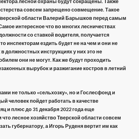
ектора лесной охраны будут сокращены. Также
стерства совсем запрещено совмещение. Такое
 Тверской области Валерий Барышков перед самым
Самое интересное что во многих лесничествах
должности со ставкой водителя, получается
о инспекторам ездить будет не на чем и они не
 в должностных инструкциях у них это не
билем они не могут. Как же будут проходить
езаконных вырубок и разжигание костров в летний
ами не только «сельхозку», но и Гослесфонд и
дый человек пойдет работать в качестве
яц и плюс до 31 декабря 2022 года еще
м что лесное хозяйство Тверской области совсем
зать губернатору, а Игорь Руденя вертит им как