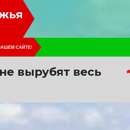
лжья
НАШЕМ САЙТЕ!
не вырубят весь