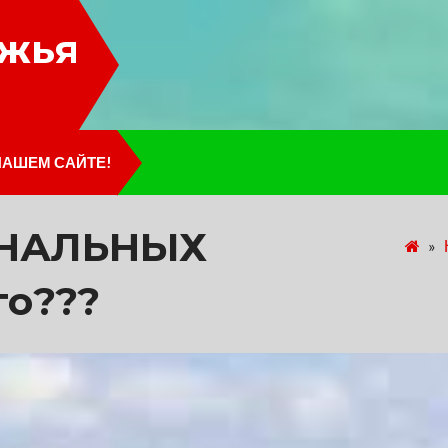
лжья
НАШЕМ САЙТЕ!
ОНАЛЬНЫХ
»
го???