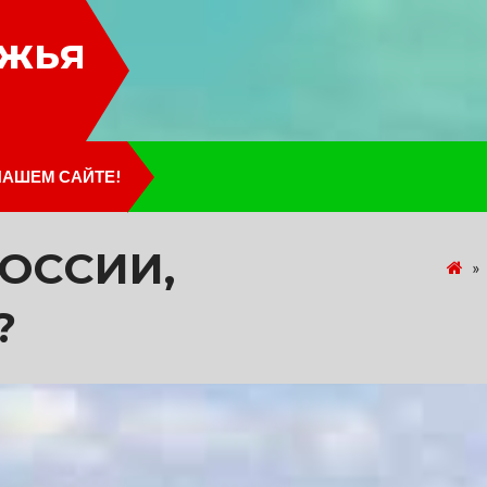
лжья
НАШЕМ САЙТЕ!
ОССИИ,
»
?