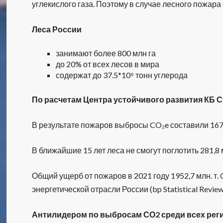
углекислого газа. Поэтому в случае лесного пожа
Леса России
занимают более 800 млн га
до 20% от всех лесов в мира
содержат до 37.5*10⁹ тонн углерода
По расчетам Центра устойчивого развития КБ 
В результате пожаров выбросы CO₂e составили 1670
В ближайшие 15 лет леса не смогут поглотить 281,8 м
Общий ущерб от пожаров в 2021 году 1952,7 млн. т.
энергетической отрасли России (bp Statistical Review
Антилидером по выбросам СО2 среди всех реги