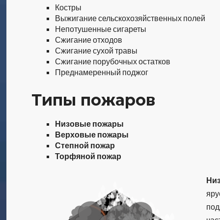
Костры
Выжигание сельскохозяйст­вен­ных полей
Непотушенные сигареты
Сжигание отходов
Сжигание сухой травы
Сжигание порубочных остатков
Преднамерен­ный поджог
Типы пожаров
Низовые пожары
Верховые пожары
Степной пожар
Торфяной пожар
Ни
яру
под
час