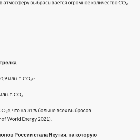
ра в атмосферу выбрасывается огромное количество CO₂
Стрелка
,9 млн. т. CO₂e
лн. т. CO₂
 CO₂е, что на 31% больше всех выбросов
 of World Energy 2021).
онов России стала Якутия, на которую