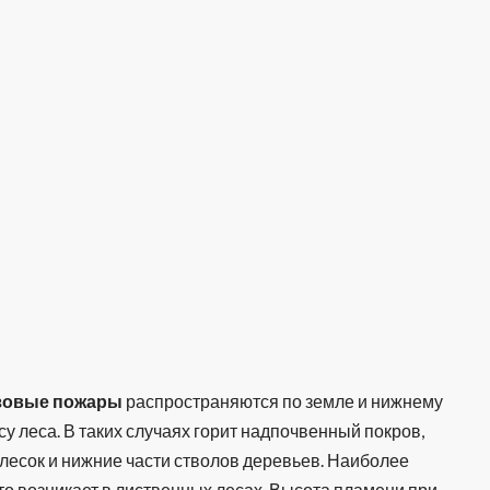
зовые пожары
распространяются по земле и нижнему
су леса. В таких случаях горит надпочвенный покров,
лесок и нижние части стволов деревьев. Наиболее
то возникает в лиственных лесах. Высота пламени при