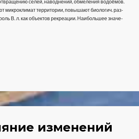
от­вра­ще­нию се­лей, на­вод­не­ний, об­ме­ле­ния во­до­ёмов.
ют мик­ро­кли­мат тер­ри­то­рии, по­вы­ша­ют био­ло­гич. раз­
а роль В. л. как объ­ек­тов рек­реа­ции. Наи­боль­шее зна­че­
лияние изменений