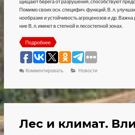
щи­ща­ют бе­ре­га от раз­ру­ше­ния, спо­соб­ст­ву­ют пре­д
По­ми­мо сво­их осн. спе­ци­фич. функ­ций, В. л. улуч­ша­
но­об­ра­зие и ус­той­чи­вость аг­ро­це­но­зов и др. Важ­н
ние В. л. име­ют в степ­ной и ле­со­степ­ной зо­нах.
Подробнее
Комментировать
Новости
Лес и климат. В