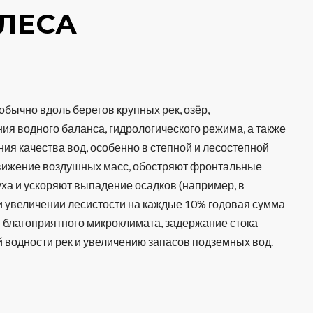
ЛЕСА
бычно вдоль берегов крупных рек, озёр,
ия водного баланса, гидрологического режима, а также
ия качества вод, особенно в степной и лесостепной
движение воздушных масс, обостряют фронтальные
ха и ускоряют выпадение осадков (например, в
и увеличении лесистости на каждые 10% годовая сумма
и благоприятного микроклимата, задержание стока
 водности рек и увеличению запасов подземных вод.