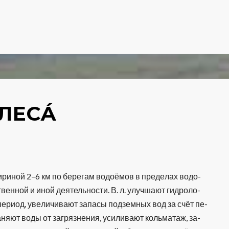
ЛЕСА́
­ной 2–6 км по бе­ре­гам во­доё­мов в пре­де­лах во­до­
­вен­ной и иной дея­тель­но­сти. В. л. улуч­ша­ют гид­ро­ло­
е­ри­од, уве­ли­чи­ва­ют за­па­сы под­зем­ных вод за счёт пе­
а­ня­ют во­ды от за­гряз­не­ния, уси­ли­ва­ют коль­ма­таж, за­