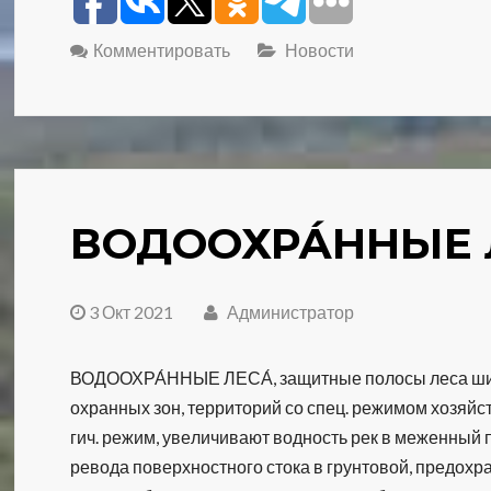
Комментировать
Новости
ВОДООХРА́ННЫЕ 
3 Окт 2021
Администратор
ВОДООХРА́ННЫЕ ЛЕСА́, за­щит­ные по­ло­сы ле­са ши­ри
ох­ран­ных зон, тер­ри­то­рий со спец. ре­жи­мом хо­зяй­ст
гич. ре­жим, уве­ли­чи­ва­ют вод­ность рек в ме­жен­ный п
ре­во­да по­верх­но­ст­но­го сто­ка в грун­то­вой, пре­до­хр