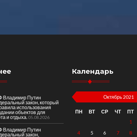
нее
Календарь
Октябрь 2021
Ф Владимир Путин
деральный закон, который
правила использования
ПН
ВТ
СР
ЧТ
ПТ
здании объектов для
та и отдыха.
05.08.2026
1
Ф Владимир Путин
4
5
6
7
8
деральный закон,