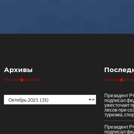
Архивы
Послед
Архивы
Президент Р
подписал фе
ужесточает 
лесов при со
туризма, спор
Президент Р
подписал фе