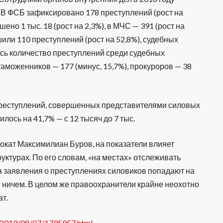
). В ФСБ зафиксировано 178 преступлений (рост на
но 1 тыс. 18 (рост на 2,3%), в МЧС — 391 (рост на
или 110 преступлений (рост на 52,8%), судебных
лось количество преступлений среди судебных
 таможенников — 177 (минус, 15,7%), прокуроров — 38
преступлений, совершенных представителями силовых
лось на 41,7% — с 12 тысяч до 7 тыс.
окат Максимилиан Буров, на показатели влияет
уктурах. По его словам, «на местах» отслеживать
да заявления о преступлениях силовиков попадают на
ся ничем. В целом же правоохранители крайне неохотно
ат.
ia/2019/08/07/1795957.html