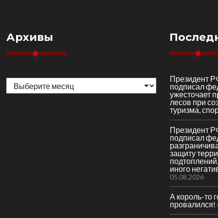
Архивы
Послед
Архивы
Президент Р
подписал фе
ужесточает 
лесов при со
туризма, спор
Президент Р
подписал фе
разграничив
защиту терри
подтоплений,
иного негати
05.08.2026
А король-то 
провалился!