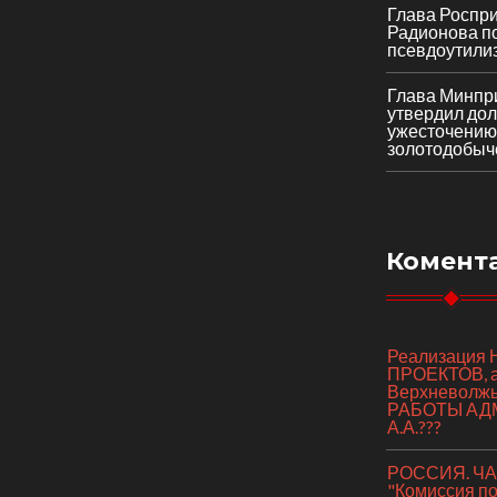
Глава Роспр
Радионова по
псевдоутили
Глава Минпр
утвердил до
ужесточению
золотодобыч
Комент
Реализаци
ПРОЕКТОВ, а 
Верхневолж
РАБОТЫ АД
А.А.???
РОССИЯ. ЧАС
"Комиссия п