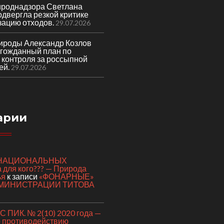
ироднадзора Светлана
двергла резкой критике
зацию отходов.
29.07.2026
ироды Александр Козлов
лгожданный план по
 контроля за россыпной
ей.
29.07.2026
арии
я НАЦИОНАЛЬНЫХ
для кого??? — Природа
ья
к записи
«ФОНАРНЫЕ»
МИНИСТРАЦИИ ТИТОВА
 ПИК. № 2(10) 2020 года —
о противодействию