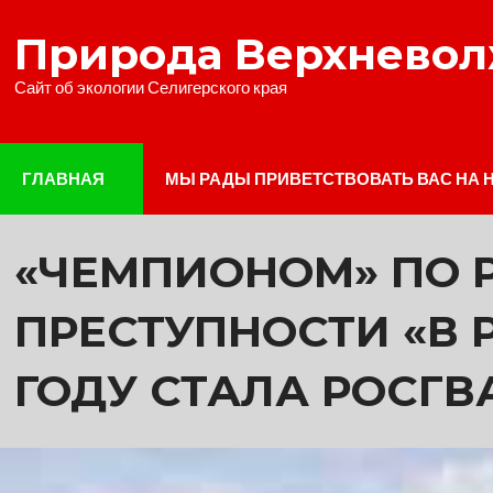
Наверх
Природа Верхнево
Сайт об экологии Селигерского края
ГЛАВНАЯ
МЫ РАДЫ ПРИВЕТСТВОВАТЬ ВАС НА 
«ЧЕМПИОНОМ» ПО 
ПРЕСТУПНОСТИ «В Р
ГОДУ СТАЛА РОСГВ