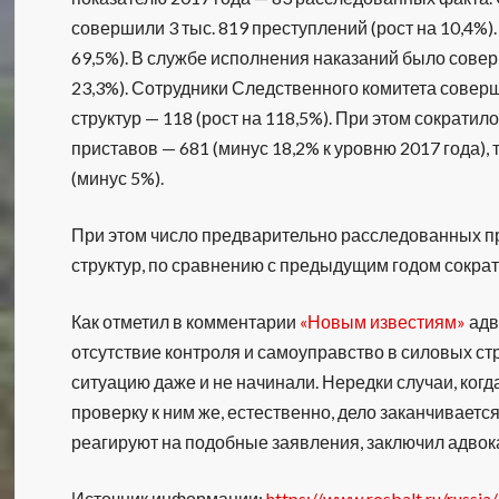
совершили 3 тыс. 819 преступлений (рост на 10,4%
69,5%). В службе исполнения наказаний было соверше
23,3%). Сотрудники Следственного комитета соверш
структур — 118 (рост на 118,5%). При этом сократи
приставов — 681 (минус 18,2% к уровню 2017 года),
(минус 5%).
При этом число предварительно расследованных 
структур, по сравнению с предыдущим годом сократи
Как отметил в комментарии
«Новым известиям»
адв
отсутствие контроля и самоуправство в силовых стр
ситуацию даже и не начинали. Нередки случаи, ког
проверку к ним же, естественно, дело заканчивает
реагируют на подобные заявления, заключил адвок
Источник информации:
https://www.rosbalt.ru/russ