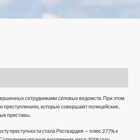
овершенных сотрудниками силовых ведомств. При этом
 о преступлениях, которые совершают полицейские,
ные приставы.
осту преступности стала Росгвардия — плюс 277% к
Сотрудники органов внутренних дел в 2018 году