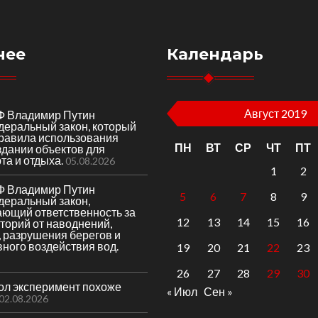
нее
Календарь
Август 2019
Ф Владимир Путин
деральный закон, который
правила использования
ПН
ВТ
СР
ЧТ
ПТ
здании объектов для
та и отдыха.
05.08.2026
1
2
Ф Владимир Путин
5
6
7
8
9
деральный закон,
ающий ответственность за
12
13
14
15
16
торий от наводнений,
 разрушения берегов и
вного воздействия вод.
19
20
21
22
23
26
27
28
29
30
гол эксперимент похоже
« Июл
Сен »
02.08.2026