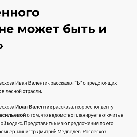
енного
 не может быть и
»
есхоза Иван Валентик рассказал “Ъ” о предстоящих
 в лесной отрасли.
есхоза
Иван Валентик
рассказал корреспонденту
асильевой
о том, что ведомство планирует включить в
ой кодекс. Представить к маю предложения по его
премьер-министр Дмитрий Медведев. Рослесхоз