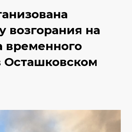
ганизована
у возгорания на
а временного
в Осташковском
е