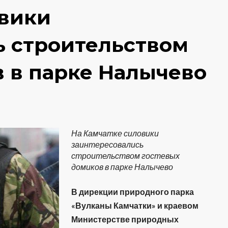
овики
ь строительством
 в парке Налычево
На Камчатке силовики
заинтересовались
строительством гостевых
домиков в парке Налычево
В дирекции природного парка
«Вулканы Камчатки» и краевом
Министерстве природных