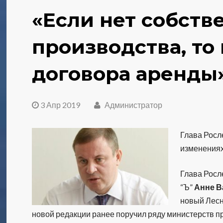
«Если нет собств
производства, то
договора аренды
3 Апр 2019
Администратор
Глава Росл
изменениях
Глава Росл
“Ъ”
Анне В
новый Лесн
новой редакции ранее поручил ряду министерств 