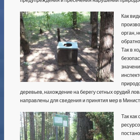
Как вид
произво
орган, 
обратно
Так в х
безопас
значени
инспек
природо
деревьев, нахождение на берегу сетных орудий ло
направлены для сведения и принятия мер в Минист
Так как
ресурсо
постано