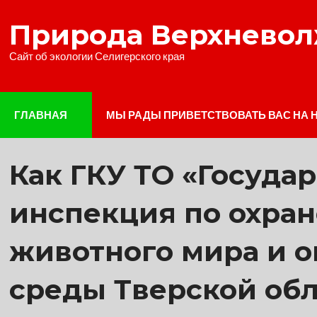
Наверх
Природа Верхнево
Сайт об экологии Селигерского края
ГЛАВНАЯ
МЫ РАДЫ ПРИВЕТСТВОВАТЬ ВАС НА 
Как ГКУ ТО «Госуда
инспекция по охран
животного мира и 
среды Тверской обл