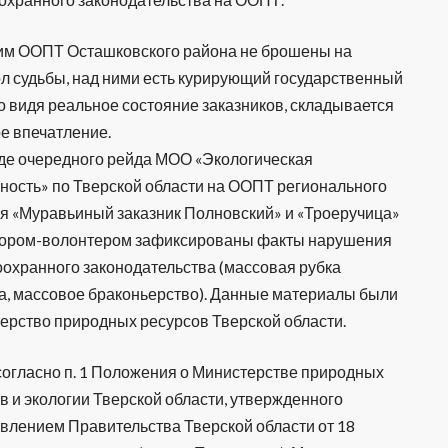
им ООПТ Осташковского района не брошены на
л судьбы, над ними есть курирующий государственный
но видя реальное состояние заказников, складывается
е впечатление.
оде очередного рейда МОО «Экологическая
ность» по Тверской области на ООПТ регионального
я «Муравьиный заказник Полновский» и «Троеручица»
тором-волонтером зафиксированы факты нарушения
охранного законодательства (массовая рубка
ва, массовое браконьерство). Данные материалы были
ерство природных ресурсов Тверской области.
 согласно п. 1 Положения о Министерстве природных
в и экологии Тверской области, утвержденного
влением Правительства Тверской области от 18