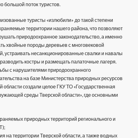
о большой поток туристов.
изованные туристы «излюбили» до такой степени
храняемые территории нашего района, что позволяют
рушать природоохранное законодательство, а именно
ть хвойные породы деревьев с многовековой
й, устраивать несанкционированные свалки и навалы
 разводить костры и размещать палаточные лагеря.
ьбы с нарушителями природоохранного
ательства на базе Министерства природных ресурсов
й области создали целое ГКУ ТО «Государственная
кружающей среды Тверской области», где основными
храняемых природных территорий регионального и
Т);
ия на территории Тверской области, а также водных