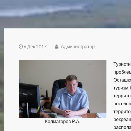
6 Дек 2017
Администратор
Туристи
проблем
Осташко
туризм.
террито
поселен
террито
рекреац
Колмагоров Р.А.
распола