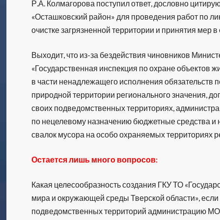
Р.А. Колмагорова поступил ответ, дословно цитир
«Осташковский район» для проведения работ по л
очистке загрязненной территории и принятия мер в
Выходит, что из-за бездействия чиновников Минист
«Государственная инспекция по охране объектов ж
в части ненадлежащего исполнения обязательств 
природной территории регионального значения, до
своих подведомственных территориях, администра
по нецелевому назначению бюджетные средства и 
свалок мусора на особо охраняемых территориях р
Остается лишь много вопросов:
Какая целесообразность создания ГКУ ТО «Государ
мира и окружающей среды Тверской области», если 
подведомственных территорий администрацию МО