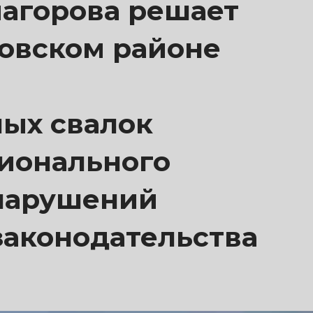
магорова решает
овском районе
ых свалок
гионального
 нарушений
законодательства