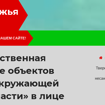
лжья
НАШЕМ САЙТЕ!
рственная
е объектов
Твер
несан
окружающей
асти» в лице