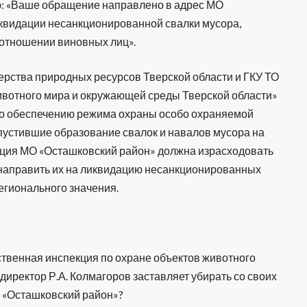
ую: «Ваше обращение направлено в адрес МО
иквидации несанкционированной свалки мусора,
 отношении виновных лиц».
ерства природных ресурсов Тверской области и ГКУ ТО
ивотного мира и окружающей среды Тверской области»
по обеспечению режима охраны особо охраняемой
пустившие образование свалок и навалов мусора на
ция МО «Осташковский район» должна израсходовать
направить их на ликвидацию несанкционированных
егионального значения.
ственная инспекция по охране объектов животного
директор Р.А. Колмагоров заставляет убирать со своих
 «Осташковский район»?