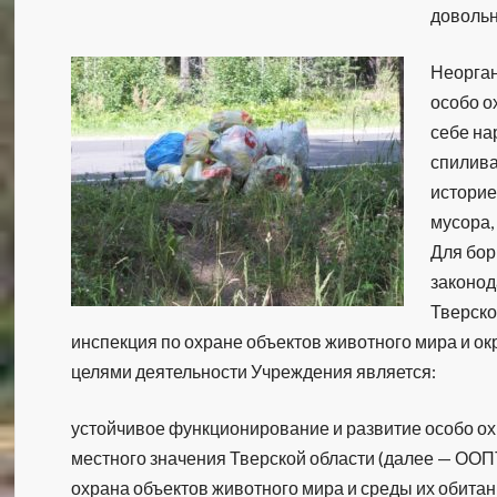
довольн
Неорган
особо о
себе на
спилива
историе
мусора,
Для бор
законод
Тверско
инспекция по охране объектов животного мира и о
целями деятельности Учреждения является:
устойчивое функционирование и развитие особо о
местного значения Тверской области (далее — ООП
охрана объектов животного мира и среды их обитан