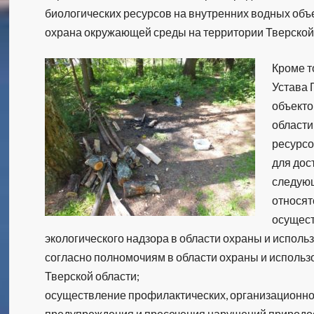
биологических ресурсов на внутренних водных объе
охрана окружающей среды на территории Тверской
Кроме то
Устава 
объекто
области
ресурсо
для дос
следующ
относят
осущест
экологического надзора в области охраны и испол
согласно полномочиям в области охраны и исполь
Тверской области;
осуществление профилактических, организационно
предупреждения и пресечения нарушений природо