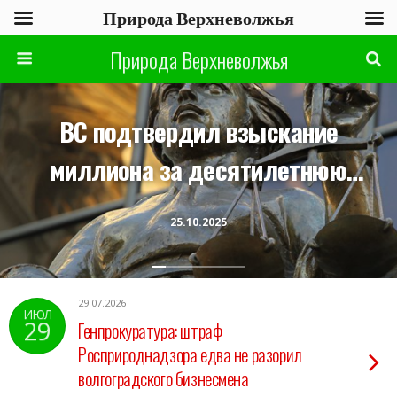
Природа Верхневолжья
Природа Верхневолжья
ВС подтвердил взыскание
миллиона за десятилетнюю
волокиту приставов
25.10.2025
29.07.2026
ИЮЛ
29
Генпрокуратура: штраф
Росприроднадзора едва не разорил
волгоградского бизнесмена