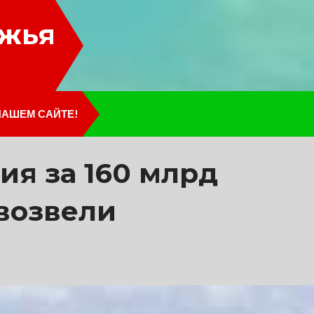
лжья
НАШЕМ САЙТЕ!
я за 160 млрд
 возвели