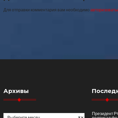
Для отправки комментария вам необходимо
авторизовать
Архивы
Послед
Архивы
Президент Р
подписал фе