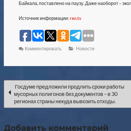
Байкала, поставлено на паузу. Даже наоборот – эк
Источник информации:
ren.tv
Комментировать
Новости
Навигация
Госдуме предложили продлить сроки работы
мусорных полигонов без документов – в 30
по
регионах страны некуда вывозить отходы.
записи
Добавить комментарий