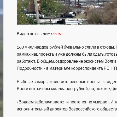
Видео по ссылке:
ren.tv
160 миллиардов рублей буквально слили в отходы. 
рамках нацпроекта и уже должны были сдать, готов
работают. В общем, оздоровление экосистем Волги 
Подробности – в материале корреспондента РЕН Т
Рыбные заморы и ядовито-зеленые волны – свидет
Волги потрачены миллиарды рублей, но, похоже, ф
«Водоем заболачивается и постепенно умирает. И т
исполнительный директор Всероссийского общест