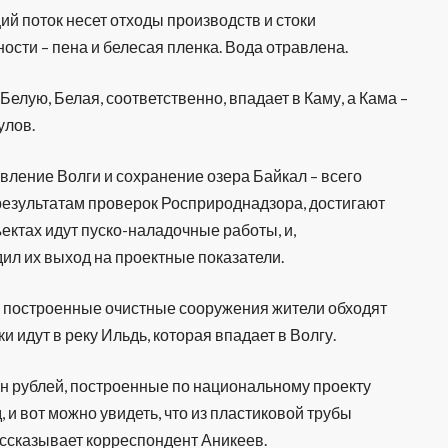
й поток несет отходы производств и стоки
ости – пена и белесая пленка. Вода отравлена.
 Белую, Белая, соответственно, впадает в Каму, а Кама –
улов.
ление Волги и сохранение озера Байкал – всего
о результатам проверок Росприроднадзора, достигают
ектах идут пуско-наладочные работы, и,
ил их выход на проектные показатели.
о построенные очистные сооружения жители обходят
и идут в реку Ильдь, которая впадает в Волгу.
лн рублей, построенные по национальному проекту
, и вот можно увидеть, что из пластиковой трубы
рассказывает корреспондент Аникеев.