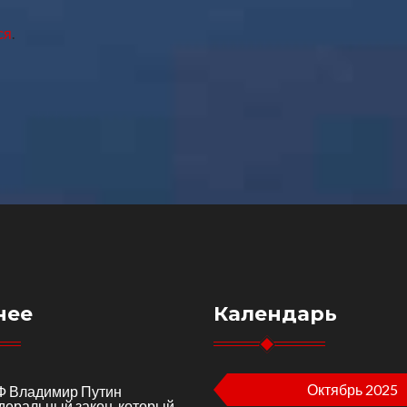
ся
.
нее
Календарь
Октябрь 2025
Ф Владимир Путин
деральный закон, который