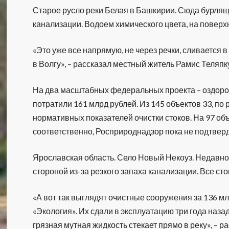
Старое русло реки Белая в Башкирии. Сюда бурлящи
канализации. Водоем химического цвета, на поверхн
«Это уже все напрямую, не через речки, сливается в
в Волгу», – рассказал местный житель Рамис Теляпк
На два масштабных федеральных проекта – оздоров
потратили 161 млрд рублей. Из 145 объектов 33, п
нормативных показателей очистки стоков. На 97 объ
соответственно, Росприроднадзор пока не подтверд
Ярославская область. Село Новый Некоуз. Недавн
стороной из-за резкого запаха канализации. Все сток
«А вот так выглядят очистные сооружения за 136 м
«Экология». Их сдали в эксплуатацию три года назад
грязная мутная жидкость стекает прямо в реку», – 