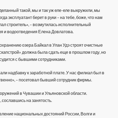
деланный такой, мы и так уж еле-еле выкружили, мы
гда эксплуатант берет в руки – на тебе, боже, что нам
елал строитель», – возмутилась исполнительный
я и водоотведения Елена Довлатова.
сохранению озера Байкал в Улан Удэ строят очистные
капстрой» должна была сдать еще в прошлом году, но
судится с бывшими сотрудниками.
вали надбавку к заработной плате. У нас филиал был в
венно», – посетовал бывший сотрудник фирмы.
ооружений в Чувашии и Ульяновской области.
 сославшись на занятость.
овление национальных достояний России, Волги и