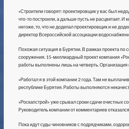
«Строители говорят: проектировщик у вас был недо
что-то построили, а дальше пусть не расцветает. И ко
негоже, то, что не доделал проектировщик и не дод
директор Всероссийской ассоциации водоснабжени
Похожая ситуация в Бурятии. В рамках проекта по 
сооружения. 15-миллиардный проект компания «Рос
работы выполнены лишь на четверть. Организация 
«Работал я в этой компании 2 года. Там не выплачи
республике Бурятия. Работы выполняются некачест
«Роскапстрой» уже срывал сроки сдачи очистных с
Руководитель компании от комментариев отказался,
Пока идут суды чиновников с подрядчиками, оздор