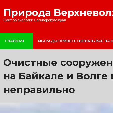
Наверх
Природа Верхнево
Сайт об экологии Селигерского края
ГЛАВНАЯ
МЫ РАДЫ ПРИВЕТСТВОВАТЬ ВАС НА 
Очистные сооружени
на Байкале и Волге
неправильно