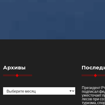
Архивы
Послед
Архивы
Президент Р
подписал фе
ужесточает 
лесов при со
туризма, спор