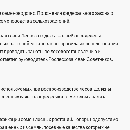
е семеноводство. Положения федерального закона о
семеноводства сельхозрастений.
ая глава Лесного кодекса — в ней определены
сных растений, установлены правила их использования
ят проводить работы по лесовосстановлению и
 отметил руководитель Рослесхоза Иван Советников.
, используемых при воспроизводстве лесов, должны
 посевных качеств определяются методом анализа
ификации семян лесных растений. Теперь недопустимо
ыращенных из семян, посевные качества которых не