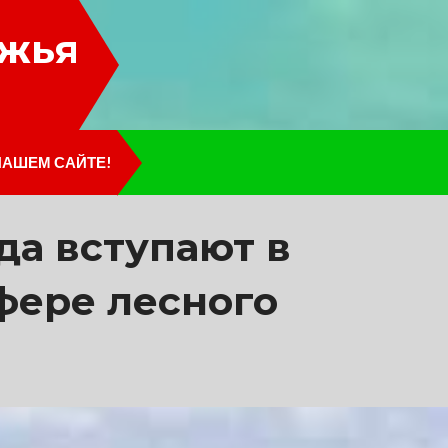
лжья
НАШЕМ САЙТЕ!
ода вступают в
фере лесного