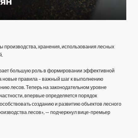
сы производства, хранения, использования лесных
й.
грает большую роль в формировании эффективной
 а новые правила – важный шаг к выполнению
нию лесов. Теперь на законодательном уровне
частности, впервые определяется порядок
пособствовать созданию и развитию объектов лесного
оизводства лесов», — подчеркнул вице-премьер