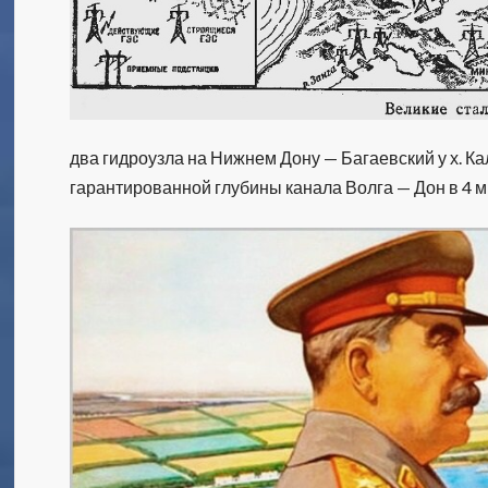
два гидроузла на Нижнем Дону — Багаевский у х. Ка
гарантированной глубины канала Волга — Дон в 4 м