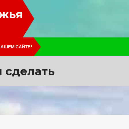
лжья
НАШЕМ САЙТЕ!
л сделать