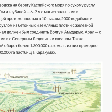
одска на берегу Каспийского моря по сухому руслу
0 м и глубиной — 6–7 м с магистральными и
й протяженностью в 10 тыс. км, 2000 водоёмов и
оузлом из бетонных и земляных плотин с железной
нал должен был соединить Волгу и Амударью, Арал — с
ями и с Северным Ледовитым океаном. Также
 оборот более 1.300.000 га земель, из них примерно
00.000 га пастбищ в Каракумах.