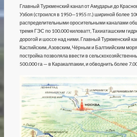
Главный Туркменский канал от Амударьи до Краснов
Узбоя (строился в 1950—1955 гг.) шириной более 10
распределительными оросительными каналами обще
тремя ГЭС по 100.000 киловатт, Тахиаташским гидр
дорогой и шоссе над ними. Главный Туркменский ка
Каспийским, Азовским, Чёрным и Балтиийским мор
постройка позволяла ввести в сельскохозяйственный
500.000 га — в Каракалпакии, и обводнить более 7.0