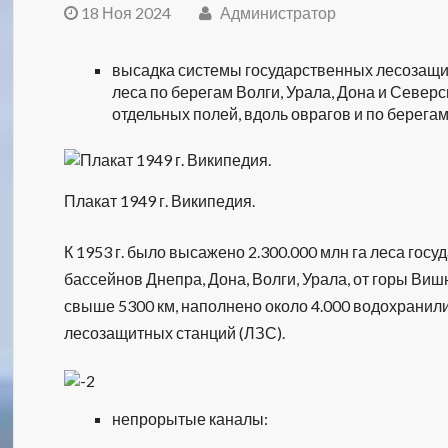
18 Ноя 2024
Администратор
высадка системы государственных лесозащит
леса по берегам Волги, Урала, Дона и Север
отдельных полей, вдоль оврагов и по берега
Плакат 1949 г. Википедия.
К 1953 г. было высажено 2.300.000 млн га леса го
бассейнов Днепра, Дона, Волги, Урала, от горы Ви
свыше 5300 км, наполнено около 4.000 водохранил
лесозащитных станций (ЛЗС).
непрорытые каналы: