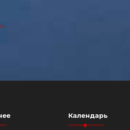
ся
.
нее
Календарь