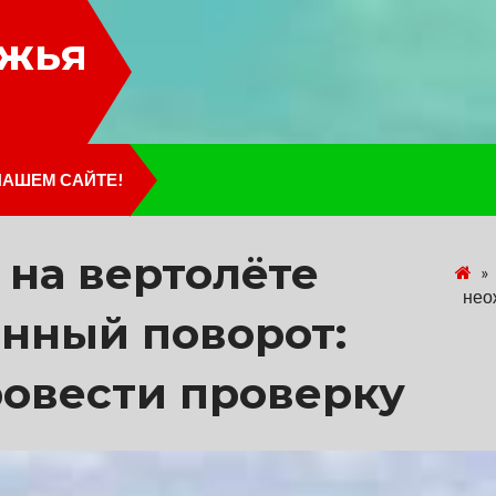
лжья
НАШЕМ САЙТЕ!
 на вертолёте
»
нео
нный поворот:
ровести проверку