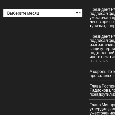
Архивы
Президент Р
подписал фе
ужесточает 
лесов при со
туризма, спор
Президент Р
подписал фе
разграничив
защиту терри
подтоплений,
иного негати
05.08.2026
А король-то 
провалился!
Глава Роспр
Радионова по
псевдоутили
Глава Минпр
утвердил до
ужесточению