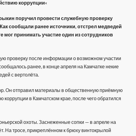
ействию коррупции
«
трыкин поручил провести служебную проверку
. Как сообщали ранее источники, отстрел медведей
оте мог принимать участие один из сотрудников
ую проверку после информации о возможном участии
 сообщалось ранее, в конце апреля на Камчатке некие
дей с вертолёта.
ор. Он отправил материалы в общественную приёмную
 коррупции в Камчатском крае, после чего обратился
оньерской охоты. Заснеженные сопки — в апреле на
ёт. На тросе, прикреплённом к брюху винтокрылой