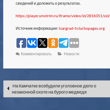
сведений и доложить о результатах.
https://player.smotrim.ru/iframe/video/id/2816051/si
Источник информации:
tsargrad-tv.turbopages.org
Комментировать
Новости
Навигация
На Камчатке возбудили уголовное дело о
незаконной охоте на бурого медведя
по