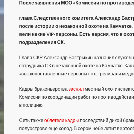
После заявления МОО «Комиссии по противод
глава Следственного комитета Александр Бас
после истории о незаконной охоте на Камчатке
вели некие VIP-персоны. Есть версия, что в ох
подразделения СК.
Глава СКР Александр Бастрыкин назначил служебн
сотрудника СК в незаконной охоте на Камчатке. Как
«выскопоставленные персоны» отстреливали медве
Кадры браконьерства
заснял
местный охотинспект
Комиссии по координации работ по противодействию
в полицию.
Сеть также
облетели кадры
последствий дикой брак
полуострове ещё холод. В сером небе летит вертол