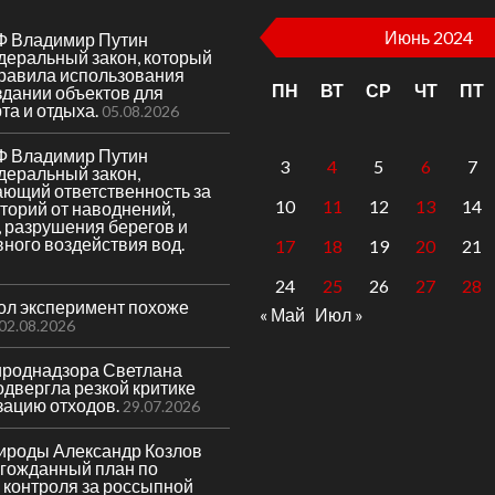
Июнь 2024
Ф Владимир Путин
деральный закон, который
правила использования
ПН
ВТ
СР
ЧТ
ПТ
здании объектов для
та и отдыха.
05.08.2026
Ф Владимир Путин
3
4
5
6
7
деральный закон,
ающий ответственность за
10
11
12
13
14
торий от наводнений,
 разрушения берегов и
вного воздействия вод.
17
18
19
20
21
24
25
26
27
28
гол эксперимент похоже
« Май
Июл »
02.08.2026
ироднадзора Светлана
двергла резкой критике
зацию отходов.
29.07.2026
ироды Александр Козлов
лгожданный план по
 контроля за россыпной