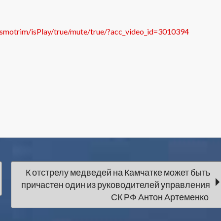
d/smotrim/isPlay/true/mute/true/?acc_video_id=3010394
К отстрелу медведей на Камчатке может быть
причастен один из руководителей управления
СК РФ Антон Артеменко