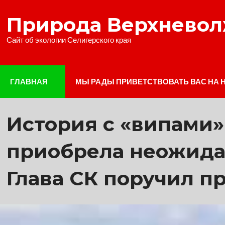
Наверх
Природа Верхнево
Сайт об экологии Селигерского края
ГЛАВНАЯ
МЫ РАДЫ ПРИВЕТСТВОВАТЬ ВАС НА 
История с «випами»
приобрела неожида
Глава СК поручил п