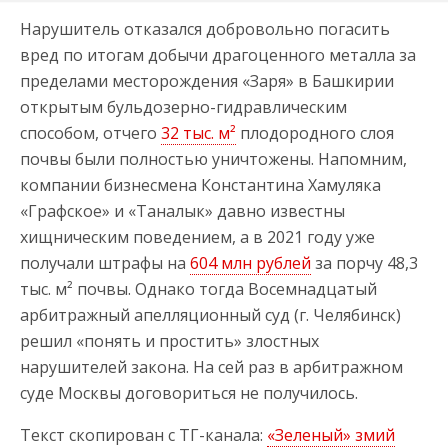
Нарушитель отказался добровольно погасить
вред по итогам добычи драгоценного металла за
пределами месторождения «Заря» в Башкирии
открытым бульдозерно-гидравлическим
способом, отчего
32 тыс. м²
плодородного слоя
почвы были полностью уничтожены. Напомним,
компании бизнесмена Константина Хамуляка
«Графское» и «Таналык» давно известны
хищническим поведением, а в 2021 году уже
получали штрафы на
604 млн рублей
за порчу 48,3
тыс. м² почвы. Однако тогда Восемнадцатый
арбитражный апелляционный суд (г. Челябинск)
решил «понять и простить» злостных
нарушителей закона. На сей раз в арбитражном
суде Москвы договориться не получилось.
Текст скопирован с ТГ-канала:
«Зеленый» змий