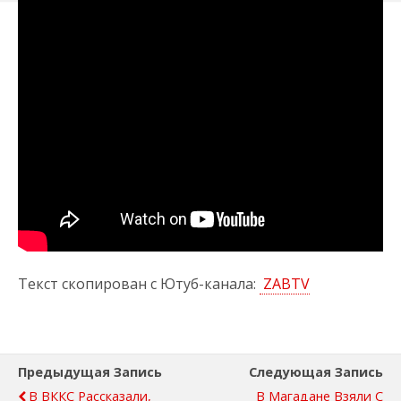
Текст скопирован с Ютуб-канала:
ZABTV
Предыдущая Запись
Следующая Запись
В ВККС Рассказали,
В Магадане Взяли С